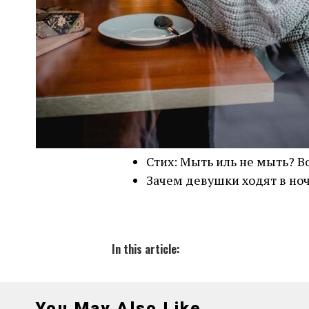
Стих: Мыть иль не мыть? В
Зачем девушки ходят в ноч
In this article:
You May Also Like