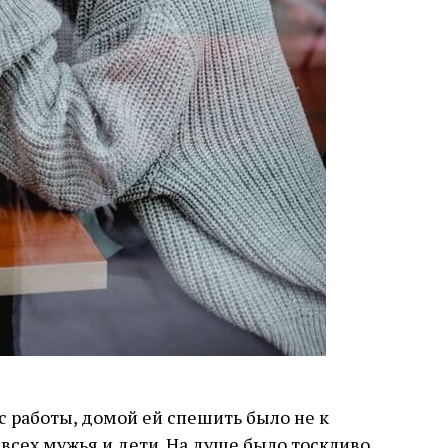
с работы, домой ей спешить было не к
у всех мужья и дети. На душе было тоскливо