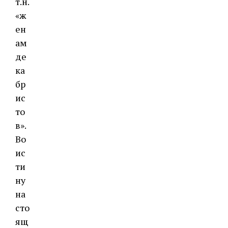
т.н.
«ж
ен
ам
де
ка
бр
ис
то
в».
Во
ис
ти
ну
на
сто
ящ