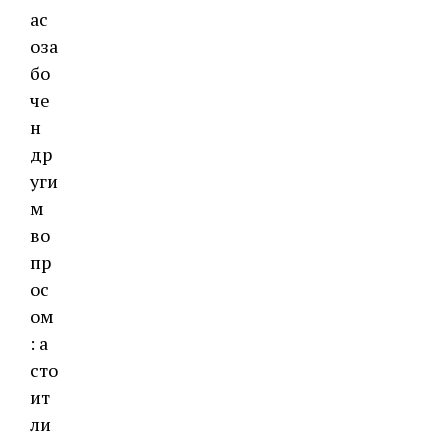
ас
оза
бо
че
н
др
уги
м
во
пр
ос
ом
: а
сто
ит
ли