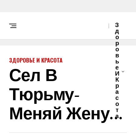
З
Д
О
Р
О
В
ЗДОРОВЬЕ И КРАСОТА
Ь
Сел В
Е
И
К
Тюрьму-
Р
А
С
О
Меняй Жену…
Т
А