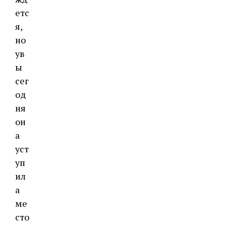
етс
я,
но
ув
ы
сег
од
ня
он
а
уст
уп
ил
а
ме
сто