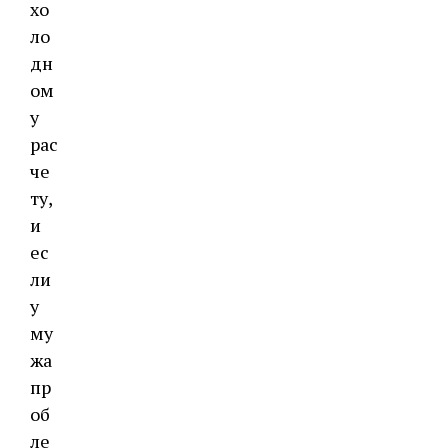
хо
ло
дн
ом
у
рас
че
ту,
и
ес
ли
у
му
жа
пр
об
ле