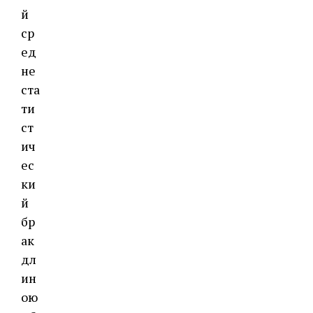
й
ср
ед
не
ста
ти
ст
ич
ес
ки
й
бр
ак
дл
ин
ою