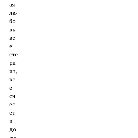
ая
лю
бо
вь
вс
е
сте
рп
ит,
вс
е
сн
ес
ет
и
до
жд