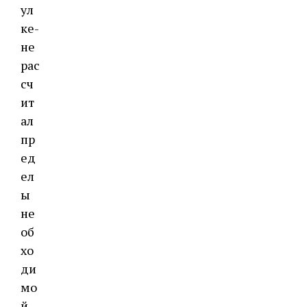
ул
ке-
не
рас
сч
ит
ал
пр
ед
ел
ы
не
об
хо
ди
мо
й