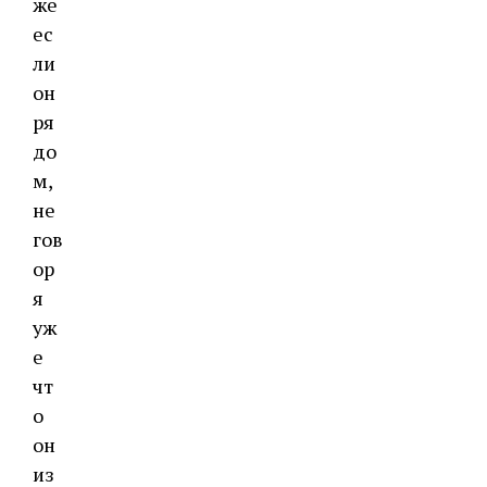
же
ес
ли
он
ря
до
м,
не
гов
ор
я
уж
е
чт
о
он
из