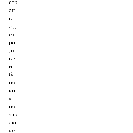
стр
ан
ы
жд
ет
ро
дн
ых
и
бл
из
ки
х
из
зак
лю
че