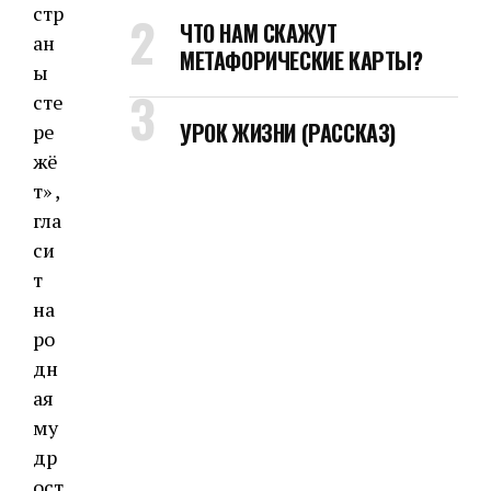
стр
ЧТО НАМ СКАЖУТ
ан
МЕТАФОРИЧЕСКИЕ КАРТЫ?
ы
сте
УРОК ЖИЗНИ (РАССКАЗ)
ре
жё
т» ,
гла
си
т
на
ро
дн
ая
му
др
ост