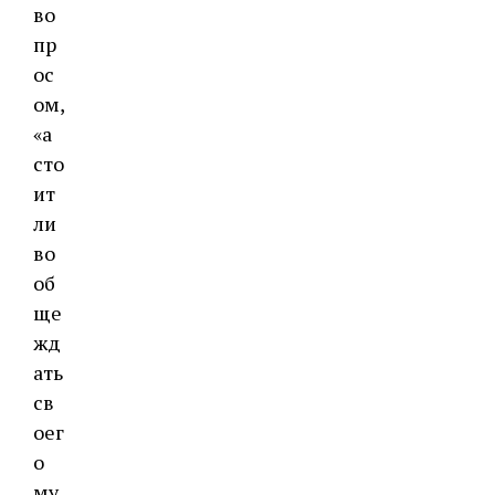
во
пр
ос
ом,
«а
сто
ит
ли
во
об
ще
жд
ать
св
оег
о
му