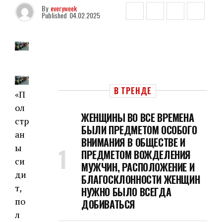
By
everyweek
Published
04.02.2025
В ТРЕНДЕ
«П
ол
ЖЕНЩИНЫ ВО ВСЕ ВРЕМЕНА
стр
БЫЛИ ПРЕДМЕТОМ ОСОБОГО
ан
ВНИМАНИЯ В ОБЩЕСТВЕ И
ы
ПРЕДМЕТОМ ВОЖДЕЛЕНИЯ
си
МУЖЧИН, РАСПОЛОЖЕНИЕ И
ди
БЛАГОСКЛОННОСТИ ЖЕНЩИН
т,
НУЖНО БЫЛО ВСЕГДА
по
ДОБИВАТЬСЯ
л