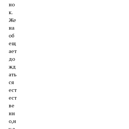
но
к.
Же
на
об
ещ
ает
до
жд
ать
ся
ест
ест
ве
нн
о,н
у а