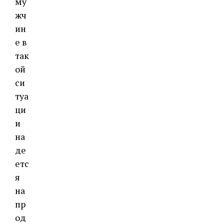
му
жч
ин
е в
так
ой
си
туа
ци
и
на
де
етс
я
на
пр
од