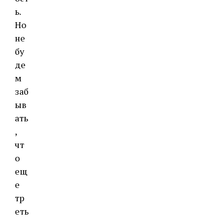
ь.
Но
не
бу
де
м
заб
ыв
ать
,
чт
о
ещ
е
тр
еть