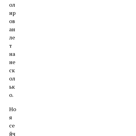
ол
ир
ов
ан
ле
т
на
не
ск
ол
ьк
о.
Но
я
се
йч