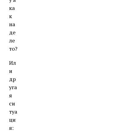
ка
к
на
де
ле
то?
Ил
и
др
уга
я
си
туа
ци
я: