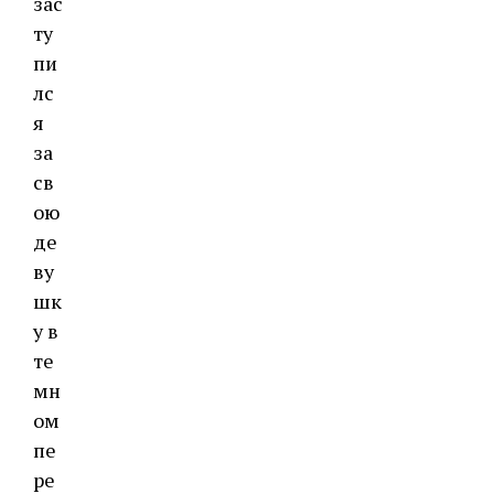
зас
ту
пи
лс
я
за
св
ою
де
ву
шк
у в
те
мн
ом
пе
ре