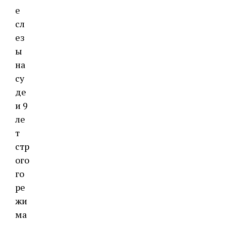
е
сл
ез
ы
на
су
де
и 9
ле
т
стр
ого
го
ре
жи
ма