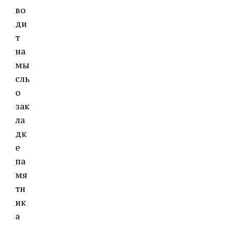
во
ди
т
на
мы
сль
о
зак
ла
дк
е
па
мя
тн
ик
а