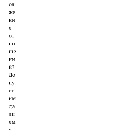
ол
же
ни
е
от
но
ше
ни
й?
До
пу
ст
им
да
ли
ем
у