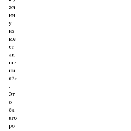
жч
ин
у
из
ме
ст
ли
ше
ни
я?»
.
Эт
о
бл
аго
ро