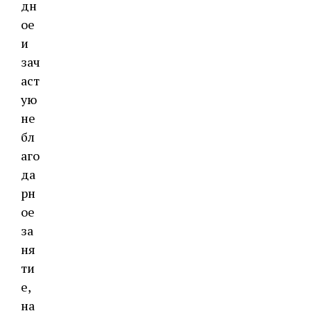
дн
ое
и
зач
аст
ую
не
бл
аго
да
рн
ое
за
ня
ти
е,
на