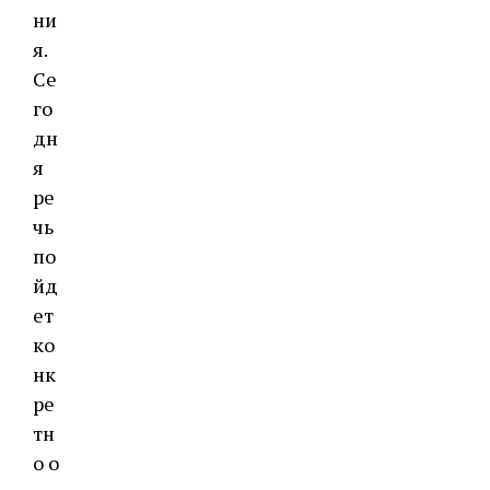
ни
я.
Се
го
дн
я
ре
чь
по
йд
ет
ко
нк
ре
тн
о о