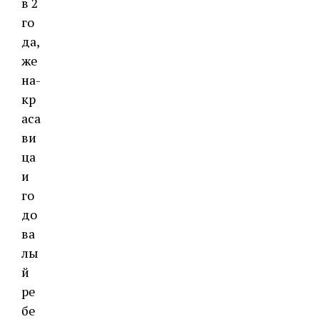
в 2
го
да,
же
на-
кр
аса
ви
ца
и
го
до
ва
лы
й
ре
бе