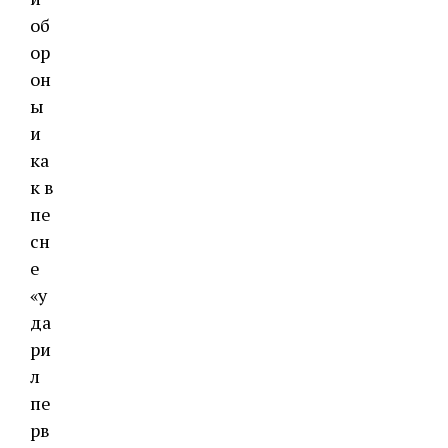
об
ор
он
ы
и
ка
к в
пе
сн
е
«у
да
ри
л
пе
рв