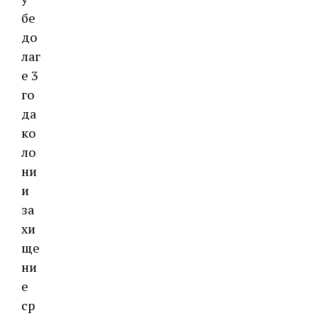
бе
до
лаг
е 3
го
да
ко
ло
ни
и
за
хи
ще
ни
е
ср