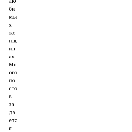
лю
би
мы
х
же
нщ
ин
ах.
Мн
ого
по
сто
в
за
да
етс
я