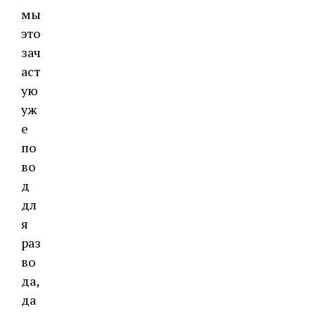
мы
это
зач
аст
ую
уж
е
по
во
д
дл
я
раз
во
да,
да