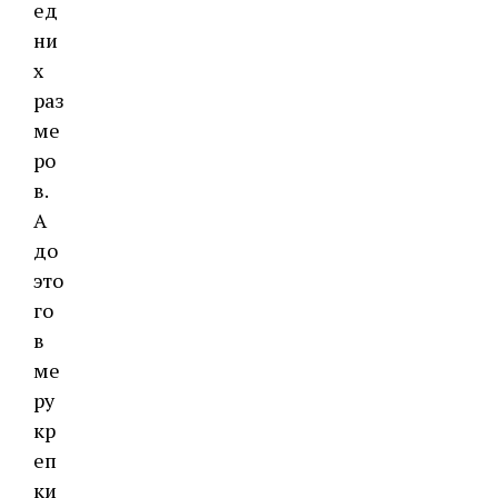
ед
ни
х
раз
ме
ро
в.
А
до
это
го
в
ме
ру
кр
еп
ки