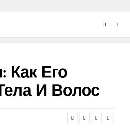
 Как Его
Тела И Волос