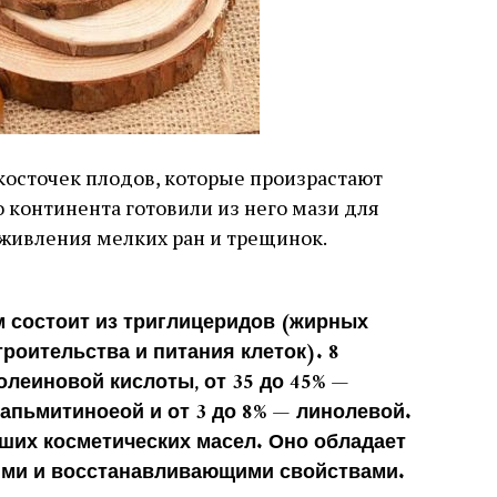
косточек плодов, которые произрастают
о континента готовили из него мази для
живления мелких ран и трещинок.
 состоит из триглицеридов (жирных
роительства и питания клеток). 8
 олеиновой кислоты, от 35 до 45% —
папьмитиноеой и от 3 до 8% — линолевой.
ших косметических масел. Оно обладает
ми и восстанавливающими свойствами.