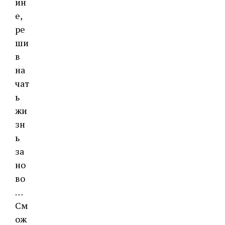
ин
е,
ре
ши
в
на
чат
ь
жи
зн
ь
за
но
во
…
См
ож