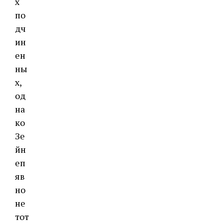
х
по
дч
ин
ен
ны
х,
од
на
ко
Зе
йн
еп
яв
но
не
тот