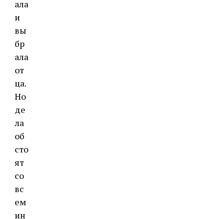
ала
и
вы
бр
ала
от
ца.
Но
де
ла
об
сто
ят
со
вс
ем
ин