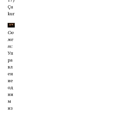
Çu
kur
Сю
же
т:
Уп
ра
вл
ен
ие
од
ни
м
из