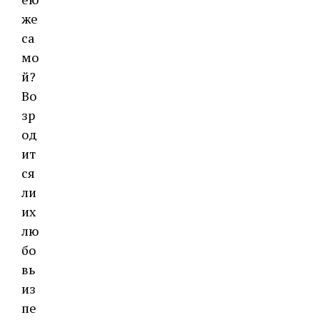
же
са
мо
й?
Во
зр
од
ит
ся
ли
их
лю
бо
вь
из
пе