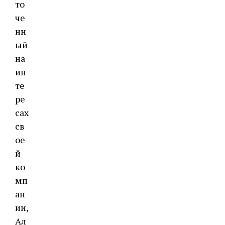
то
че
нн
ый
на
ин
те
ре
сах
св
ое
й
ко
мп
ан
ии,
Ал