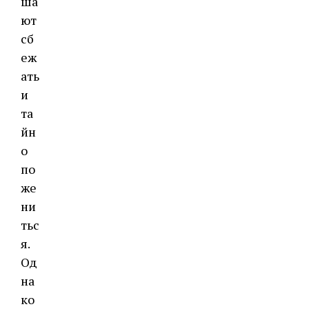
ша
ют
сб
еж
ать
и
та
йн
о
по
же
ни
тьс
я.
Од
на
ко