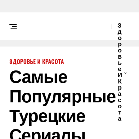
З
Д
О
Р
О
В
ЗДОРОВЬЕ И КРАСОТА
Ь
Самые
Е
И
К
Популярные
Р
А
С
О
Турецкие
Т
А
Сериалы