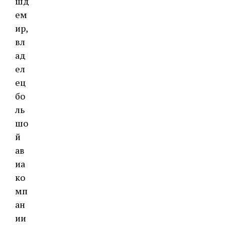
шд
ем
ир,
вл
ад
ел
ец
бо
ль
шо
й
ав
иа
ко
мп
ан
ии