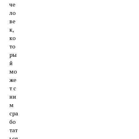
че
ло
ве
к,
ко
то
ры
й
мо
же
т с
ни
м
сра
бо
тат
ься