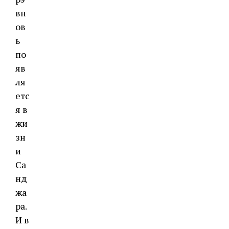
вн
ов
ь
по
яв
ля
етс
я в
жи
зн
и
Са
нд
жа
ра.
И в