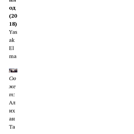
од
(20
18)
Yas
ak
El
ma
Сю
же
т:
Ал
их
ан
Та