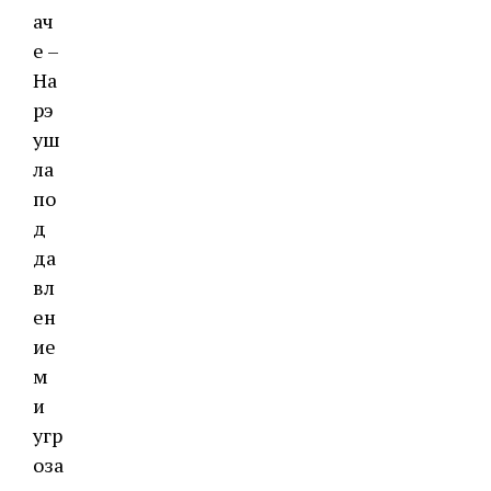
ач
е –
На
рэ
уш
ла
по
д
да
вл
ен
ие
м
и
угр
оза