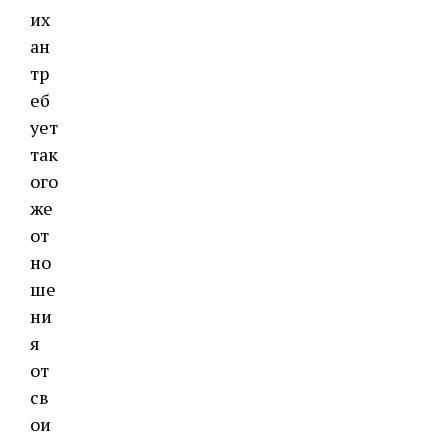
их
ан
тр
еб
ует
так
ого
же
от
но
ше
ни
я
от
св
ои