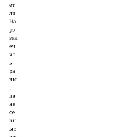
ет
ли
На
рэ
зал
еч
ит
ь
ра
ны
,
на
не
се
нн
ые
ею