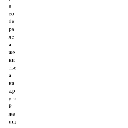
е
со
би
ра
лс
я
же
ни
тьс
я
на
др
уго
й
же
нщ