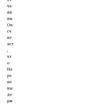
ча
ян
ии.
Он
сч
ит
ает
,
чт
о
На
рэ
не
вы
де
рж