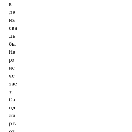
в
де
нь
сва
дь
бы
На
рэ
ис
че
зае
т.
Са
нд
жа
р в
от