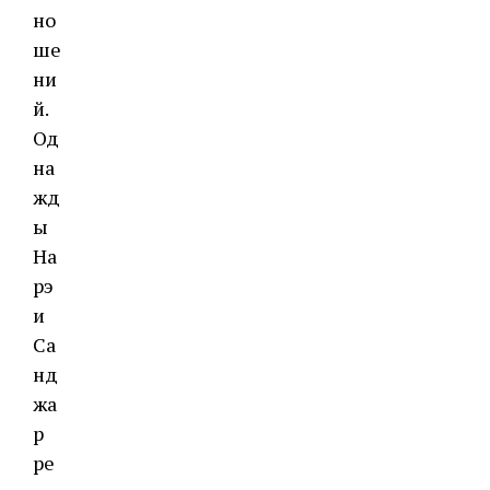
но
ше
ни
й.
Од
на
жд
ы
На
рэ
и
Са
нд
жа
р
ре