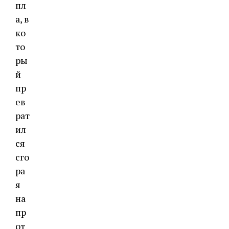
пл
а, в
ко
то
ры
й
пр
ев
рат
ил
ся
сго
ра
я
на
пр
от