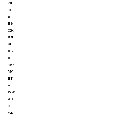
са
мы
й
не
ож
ид
ан
ны
й
мо
ме
нт
–
ког
да
он
уж