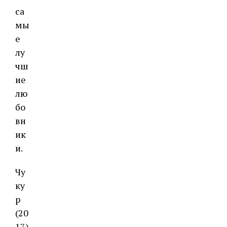
са
мы
е
лу
чш
ие
лю
бо
вн
ик
и.
Чу
ку
р
(20
17)