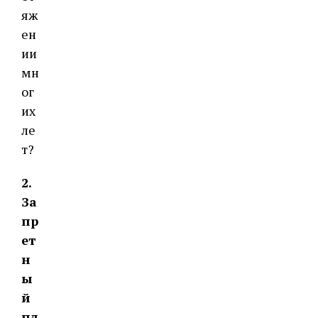
яж
ен
ии
мн
ог
их
ле
т?
2.
За
пр
ет
н
ы
й
пл