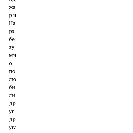
жа
р и
На
рэ
бе
зу
мн
о
по
лю
би
ли
др
уг
др
уга