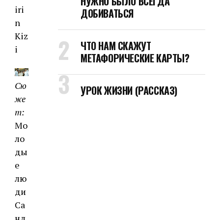
НУЖНО БЫЛО ВСЕГДА
iri
ДОБИВАТЬСЯ
n
Kiz
ЧТО НАМ СКАЖУТ
i
МЕТАФОРИЧЕСКИЕ КАРТЫ?
Сю
УРОК ЖИЗНИ (РАССКАЗ)
же
т:
Мо
ло
ды
е
лю
ди
Са
нд