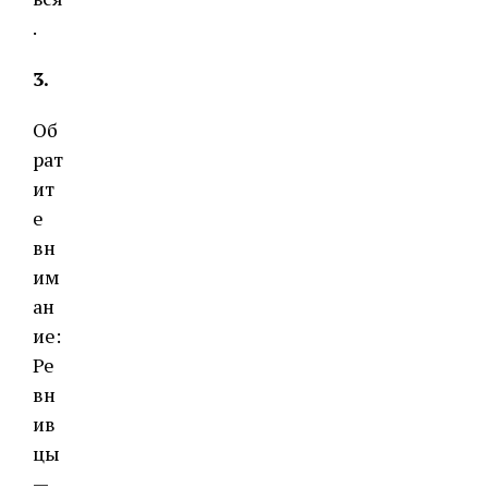
.
3.
Об
рат
ит
е
вн
им
ан
ие:
Ре
вн
ив
цы
—