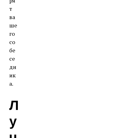
ря
т
ва
ше
го
со
бе
се
дн
ик
а.
Л
у