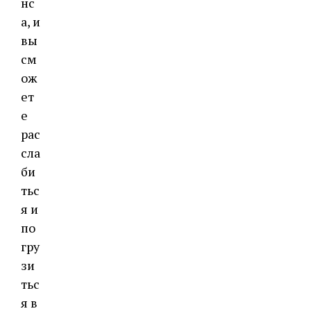
нс
а, и
вы
см
ож
ет
е
рас
сла
би
тьс
я и
по
гру
зи
тьс
я в