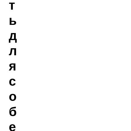
т
ы
д
л
я
с
о
б
е