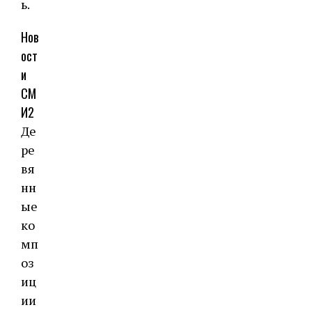
ь.
Нов
ост
и
СМ
И2
Де
ре
вя
нн
ые
ко
мп
оз
иц
ии