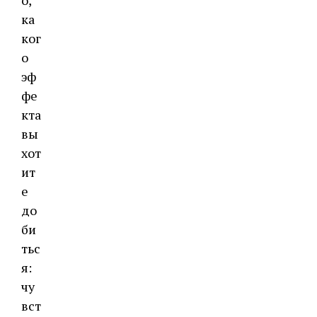
ка
ког
о
эф
фе
кта
вы
хот
ит
е
до
би
тьс
я:
чу
вст