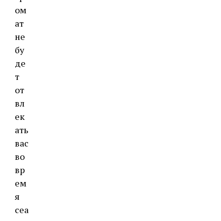
ом
ат
не
бу
де
т
от
вл
ек
ать
вас
во
вр
ем
я
сеа