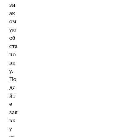
зн
ак
ом
ую
об
ста
но
вк
у.
По
да
йт
е
зая
вк
у
за