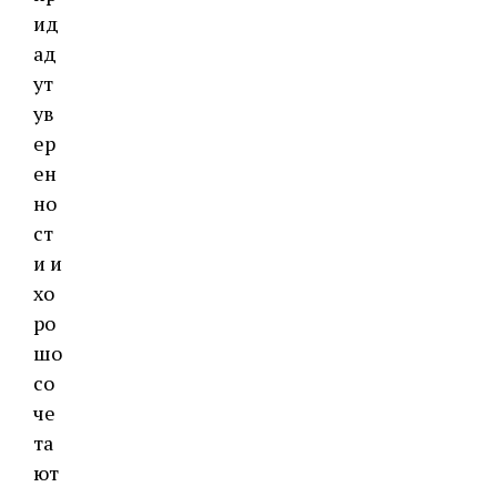
ид
ад
ут
ув
ер
ен
но
ст
и и
хо
ро
шо
со
че
та
ют