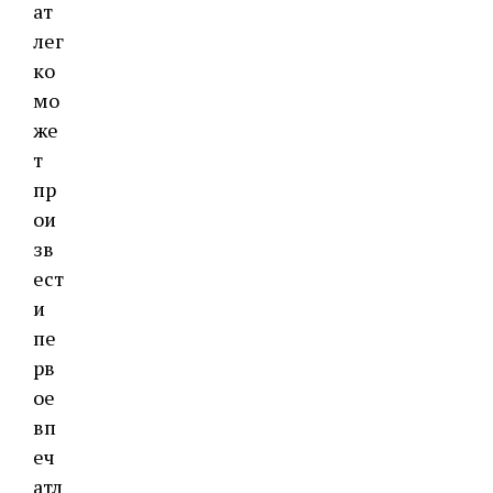
ат
лег
ко
мо
же
т
пр
ои
зв
ест
и
пе
рв
ое
вп
еч
атл