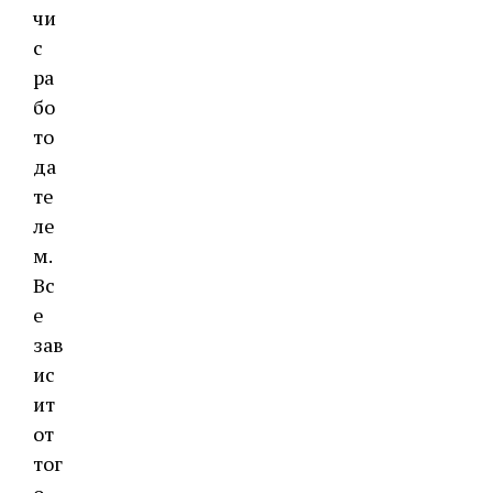
чи
с
ра
бо
то
да
те
ле
м.
Вс
е
зав
ис
ит
от
тог
о,