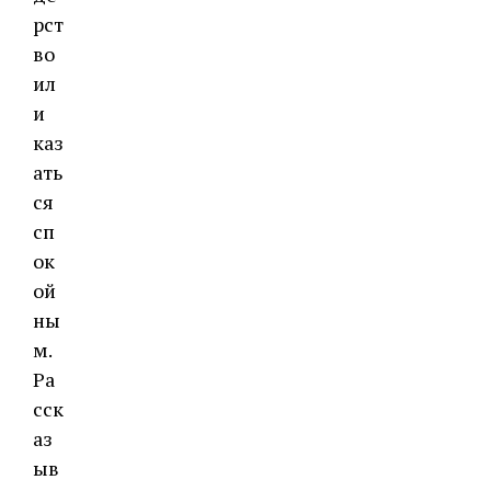
рст
во
ил
и
каз
ать
ся
сп
ок
ой
ны
м.
Ра
сск
аз
ыв