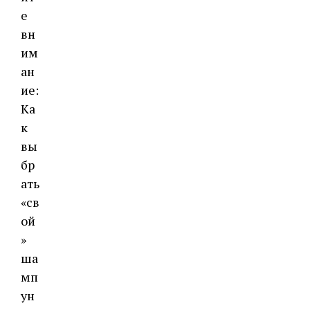
е
вн
им
ан
ие:
Ка
к
вы
бр
ать
«св
ой
»
ша
мп
ун