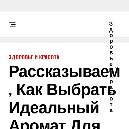
З
Д
О
Р
О
В
ЗДОРОВЬЕ И КРАСОТА
Ь
Рассказываем
Е
И
К
, Как Выбрать
Р
А
С
О
Идеальный
Т
А
Аромат Для