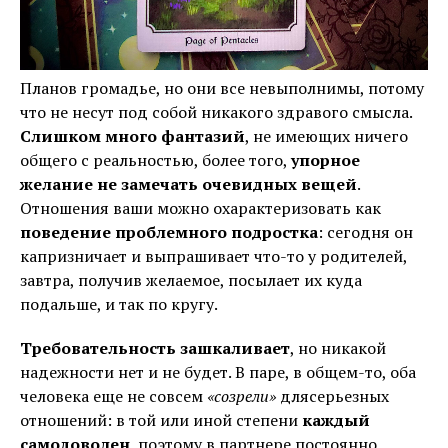
Планов громадье, но они все невыполнимы, потому
что не несут под собой никакого здравого смысла.
Слишком много фантазий
, не имеющих ничего
общего с реальностью, более того,
упорное
желание не замечать очевидных вещей
.
Отношения ваши можно охарактеризовать как
поведение проблемного подростка
: сегодня он
капризничает и выпрашивает что-то у родителей,
завтра, получив желаемое, посылает их куда
подальше, и так по кругу.
Требовательность зашкаливает
, но никакой
надежности нет и не будет. В паре, в общем-то, оба
человека еще не совсем
«созрели»
длясерьезных
отношений: в той или иной степени
каждый
самодоволен
, поэтому в партнере постоянно