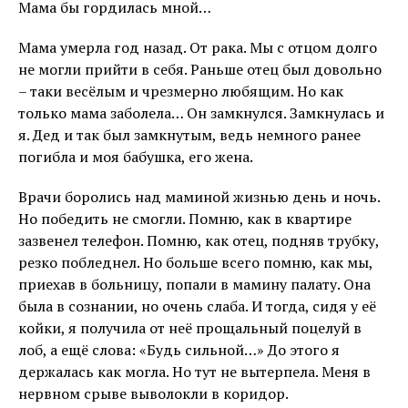
Мама бы гордилась мной…
Мама умерла год назад. От рака. Мы с отцом долго
не могли прийти в себя. Раньше отец был довольно
– таки весёлым и чрезмерно любящим. Но как
только мама заболела… Он замкнулся. Замкнулась и
я. Дед и так был замкнутым, ведь немного ранее
погибла и моя бабушка, его жена.
Врачи боролись над маминой жизнью день и ночь.
Но победить не смогли. Помню, как в квартире
зазвенел телефон. Помню, как отец, подняв трубку,
резко побледнел. Но больше всего помню, как мы,
приехав в больницу, попали в мамину палату. Она
была в сознании, но очень слаба. И тогда, сидя у её
койки, я получила от неё прощальный поцелуй в
лоб, а ещё слова: «Будь сильной…» До этого я
держалась как могла. Но тут не вытерпела. Меня в
нервном срыве выволокли в коридор.