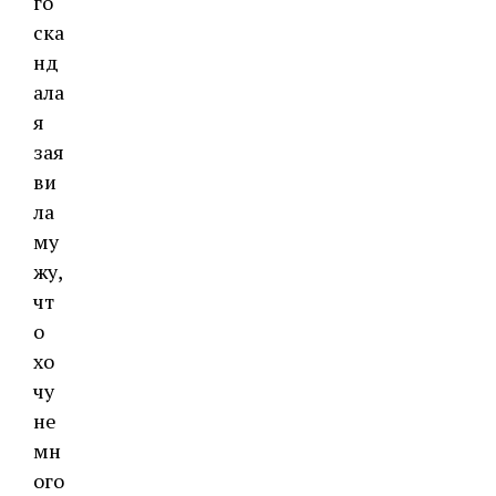
го
ска
нд
ала
я
зая
ви
ла
му
жу,
чт
о
хо
чу
не
мн
ого