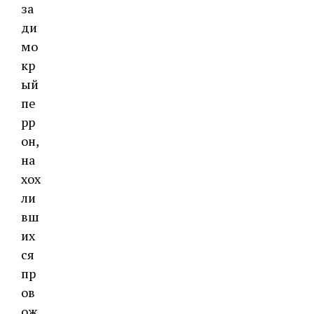
за
ди
мо
кр
ый
пе
рр
он,
на
хох
ли
вш
их
ся
пр
ов
ож