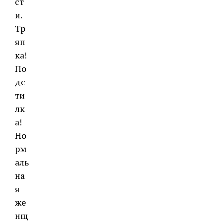
ст
и.
Тр
яп
ка!
По
дс
ти
лк
а!
Но
рм
аль
на
я
же
нщ