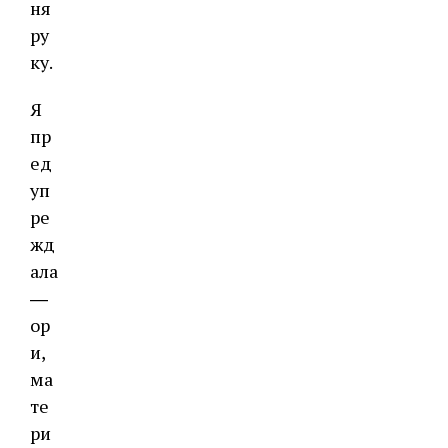
ня
ру
ку.
Я
пр
ед
уп
ре
жд
ала
―
ор
и,
ма
те
ри