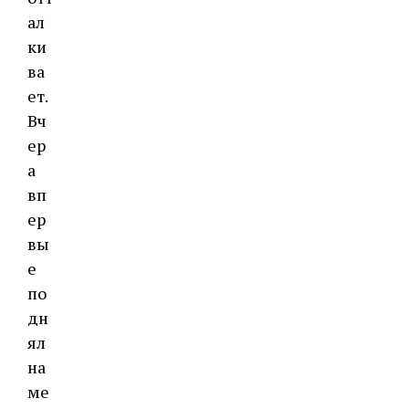
ал
ки
ва
ет.
Вч
ер
а
вп
ер
вы
е
по
дн
ял
на
ме