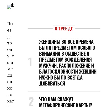
По
В ТРЕНДЕ
ез
д
ЖЕНЩИНЫ ВО ВСЕ ВРЕМЕНА
тр
БЫЛИ ПРЕДМЕТОМ ОСОБОГО
он
ВНИМАНИЯ В ОБЩЕСТВЕ И
улс
ПРЕДМЕТОМ ВОЖДЕЛЕНИЯ
я и
МУЖЧИН, РАСПОЛОЖЕНИЕ И
ме
БЛАГОСКЛОННОСТИ ЖЕНЩИН
дл
НУЖНО БЫЛО ВСЕГДА
ен
ДОБИВАТЬСЯ
но
по
ЧТО НАМ СКАЖУТ
кат
МЕТАФОРИЧЕСКИЕ КАРТЫ?