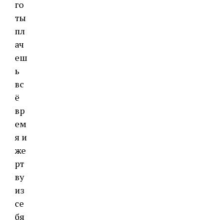
го
ты
пл
ач
еш
ь
вс
ё
вр
ем
я и
же
рт
ву
из
се
бя