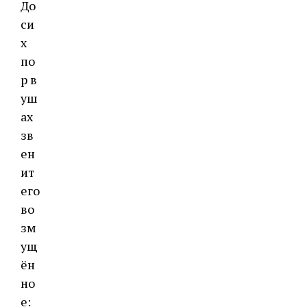
До
си
х
по
р в
уш
ах
зв
ен
ит
его
во
зм
ущ
ён
но
е: