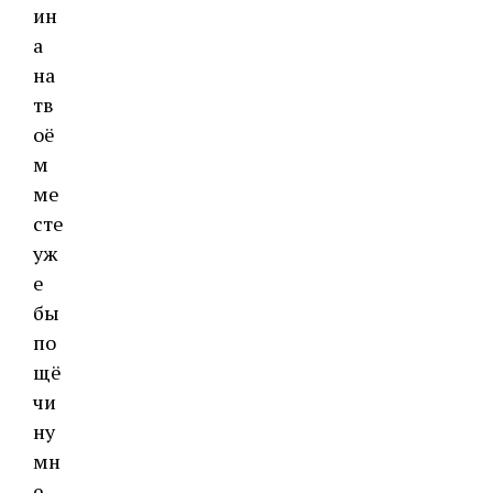
ин
а
на
тв
оё
м
ме
сте
уж
е
бы
по
щё
чи
ну
мн
е