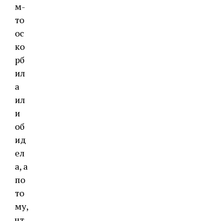
м-
то
ос
ко
рб
ил
а
ил
и
об
ид
ел
а, а
по
то
му,
чт