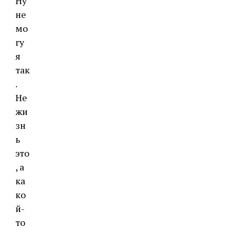
Ну
не
мо
гу
я
так
.
Не
жи
зн
ь
это
, а
ка
ко
й-
то