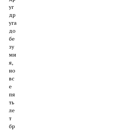
уг
др
уга
до
бе
зу
ми
я,
но
вс
е
пя
ть
ле
т
бр