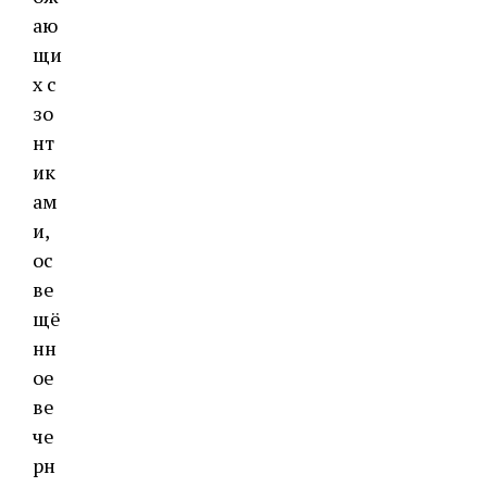
аю
щи
х с
зо
нт
ик
ам
и,
ос
ве
щё
нн
ое
ве
че
рн