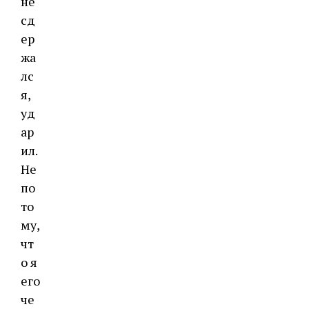
не
сд
ер
жа
лс
я,
уд
ар
ил.
Не
по
то
му,
чт
о я
его
че