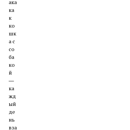
ака
ка
к
ко
шк
а с
со
ба
ко
й
―
ка
жд
ый
де
нь
вза