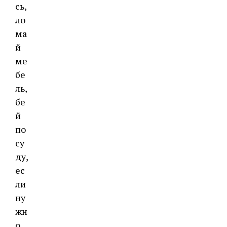
сь,
ло
ма
й
ме
бе
ль,
бе
й
по
су
ду,
ес
ли
ну
жн
о