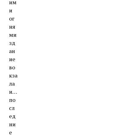
им
и
ог
ня
ми
зд
ан
ие
во
кза
ла
и…
по
сл
ед
ни
е