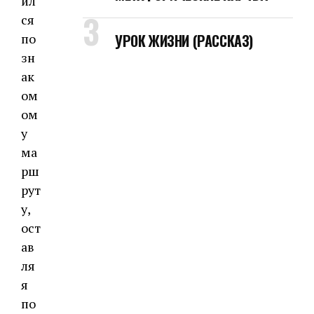
ил
ся
по
УРОК ЖИЗНИ (РАССКАЗ)
зн
ак
ом
ом
у
ма
рш
рут
у,
ост
ав
ля
я
по