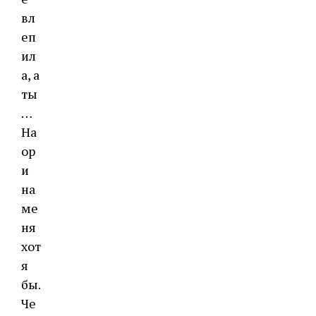
вл
еп
ил
а, а
ты
…
На
ор
и
на
ме
ня
хот
я
бы.
Че