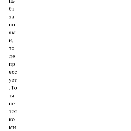
пь
ёт
за
по
ям
и,
то
де
пр
есс
ует
. То
тя
не
тся
ко
мн