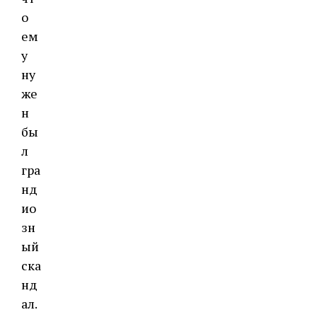
о
ем
у
ну
же
н
бы
л
гра
нд
ио
зн
ый
ска
нд
ал.