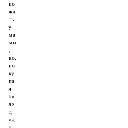
по
жи
ть
у
ма
мы
,
но,
по
ку
па
я
би
ле
т,
уж
е