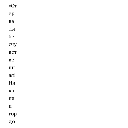
«Ст
ер
ва
ты
бе
счу
вст
ве
нн
ая!
Ни
ка
пл
и
гор
до