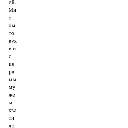
ей.
Мн
е
бы
то
вух
и и
с
пе
рв
ым
му
же
м
хва
ти
ло.