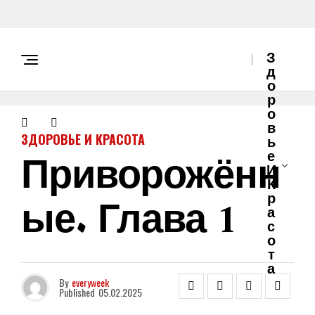
З
Д
О
Р
О
В
ЗДОРОВЬЕ И КРАСОТА
Ь
Приворожённ
Е
И
К
Ые. Глава 1
Р
А
С
О
Т
А
By
everyweek
Published
05.02.2025