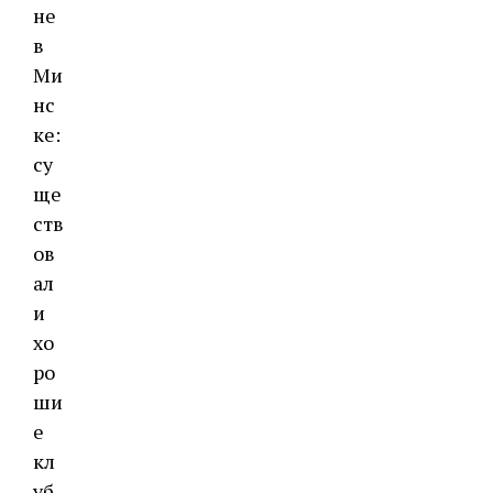
не
в
Ми
нс
ке:
су
ще
ств
ов
ал
и
хо
ро
ши
е
кл
уб