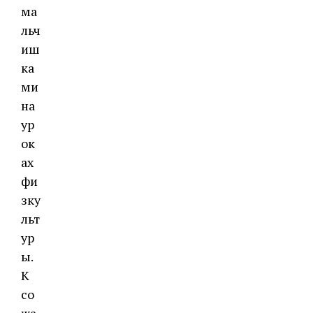
ма
льч
иш
ка
ми
на
ур
ок
ах
фи
зку
льт
ур
ы.
К
со