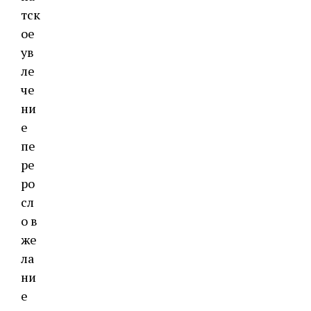
тск
ое
ув
ле
че
ни
е
пе
ре
ро
сл
о в
же
ла
ни
е