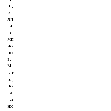
од
е
Ли
ги
че
мп
ио
но
в.
М
ы с
од
но
кл
асс
ни