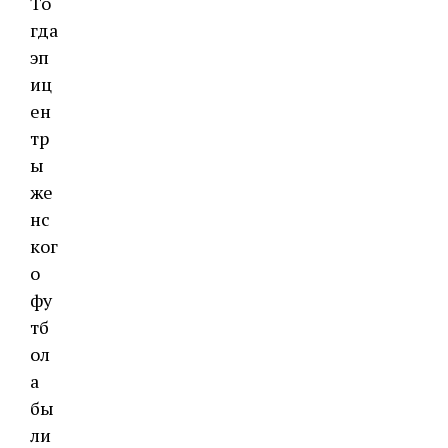
То
гда
эп
иц
ен
тр
ы
же
нс
ког
о
фу
тб
ол
а
бы
ли