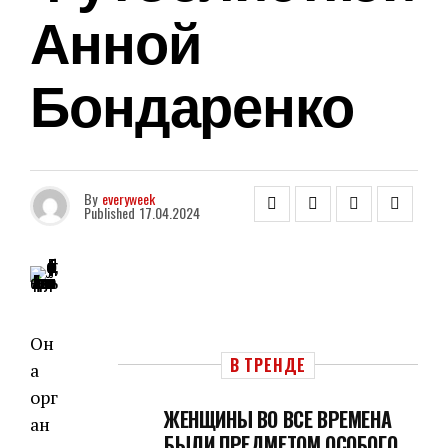
Анной
Бондаренко
By
everyweek
Published
17.04.2024
Он
В ТРЕНДЕ
а
орг
ЖЕНЩИНЫ ВО ВСЕ ВРЕМЕНА
ан
БЫЛИ ПРЕДМЕТОМ ОСОБОГО