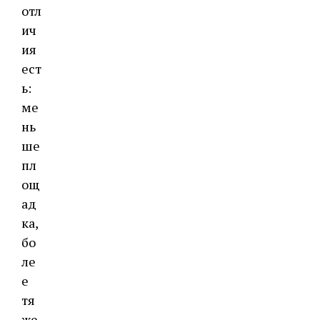
отл
ич
ия
ест
ь:
ме
нь
ше
пл
ощ
ад
ка,
бо
ле
е
тя
же