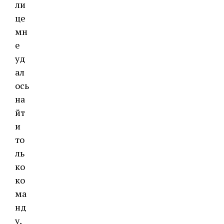
ли
це
мн
е
уд
ал
ось
на
йт
и
то
ль
ко
ко
ма
нд
у,