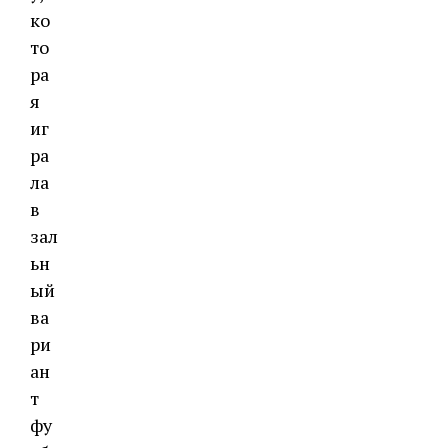
ко
то
ра
я
иг
ра
ла
в
зал
ьн
ый
ва
ри
ан
т
фу