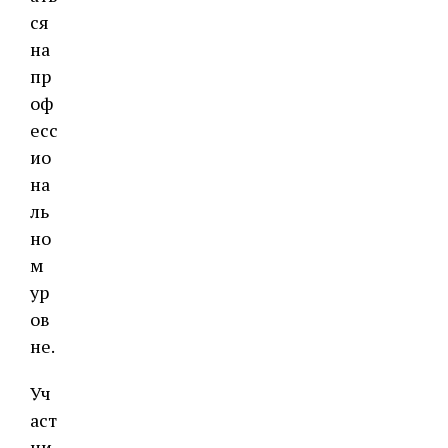
ся
на
пр
оф
есс
ио
на
ль
но
м
ур
ов
не.
Уч
аст
ни