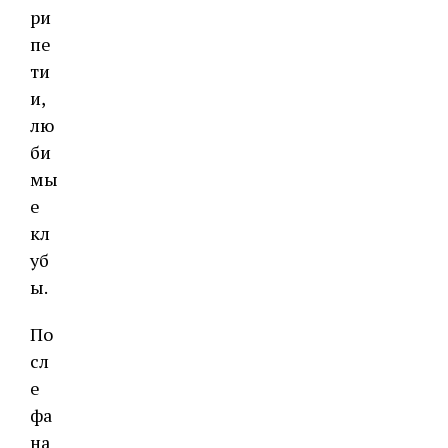
ри
пе
ти
и,
лю
би
мы
е
кл
уб
ы.
По
сл
е
фа
на