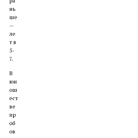
ра
нь
ше
—
ле
т в
5-
7.
В
юн
ош
ест
ве
пр
об
ов