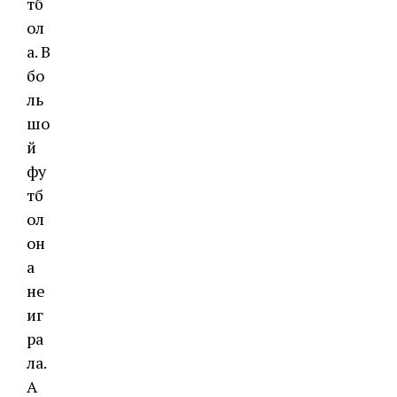
тб
ол
а. В
бо
ль
шо
й
фу
тб
ол
он
а
не
иг
ра
ла.
А