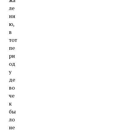
жа
ле
ни
ю,
в
тот
пе
ри
од
у
де
во
че
к
бы
ло
не