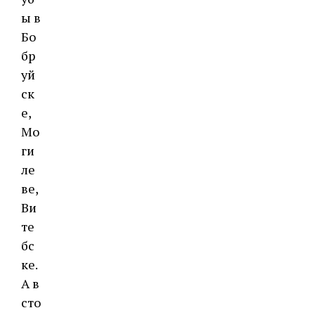
ы в
Бо
бр
уй
ск
е,
Мо
ги
ле
ве,
Ви
те
бс
ке.
А в
сто