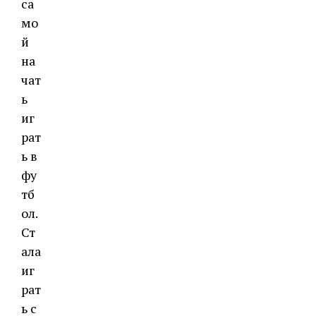
са
мо
й
на
чат
ь
иг
рат
ь в
фу
тб
ол.
Ст
ала
иг
рат
ь с