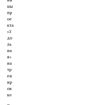
цы
пр
ое
кта
«З
до
ль
на
я»
на
тр
ен
ир
ов
ке