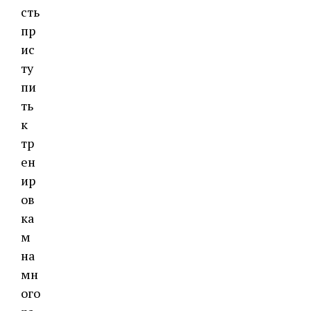
сть
пр
ис
ту
пи
ть
к
тр
ен
ир
ов
ка
м
на
мн
ого