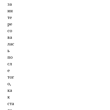
за
ин
те
ре
со
ва
лас
ь
по
сл
е
тог
о,
ка
к
ста