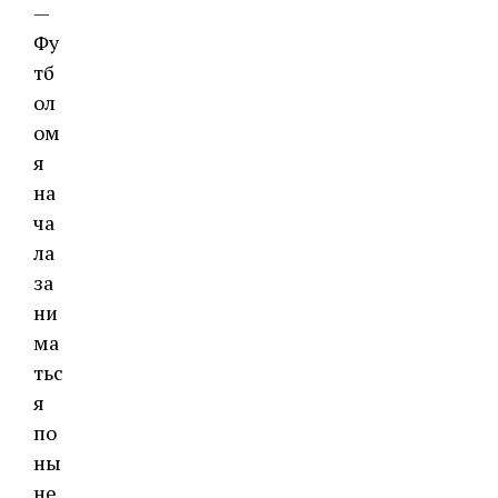
—
Фу
тб
ол
ом
я
на
ча
ла
за
ни
ма
тьс
я
по
ны
не