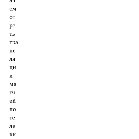
ла
см
от
ре
ть
тра
нс
ля
ци
и
ма
тч
ей
по
те
ле
ви