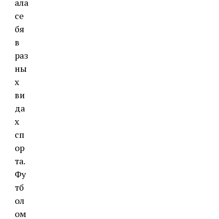
ала
се
бя
в
раз
ны
х
ви
да
х
сп
ор
та.
Фу
тб
ол
ом