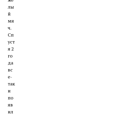
лы
й
мя
ч.
Сп
уст
я 2
го
да
вс
е-
так
и
по
яв
ил