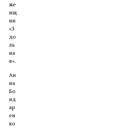
же
нщ
ин
«З
до
ль
на
я».
Ан
на
Бо
нд
ар
ен
ко