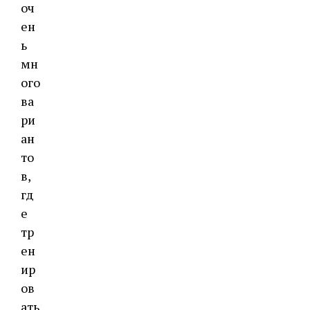
оч
ен
ь
мн
ого
ва
ри
ан
то
в,
гд
е
тр
ен
ир
ов
ать