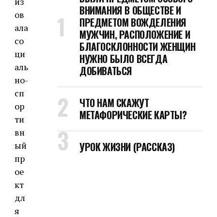
из
ВНИМАНИЯ В ОБЩЕСТВЕ И
ов
ПРЕДМЕТОМ ВОЖДЕЛЕНИЯ
ала
МУЖЧИН, РАСПОЛОЖЕНИЕ И
со
БЛАГОСКЛОННОСТИ ЖЕНЩИН
ци
НУЖНО БЫЛО ВСЕГДА
аль
ДОБИВАТЬСЯ
но-
сп
ЧТО НАМ СКАЖУТ
ор
МЕТАФОРИЧЕСКИЕ КАРТЫ?
ти
вн
ый
УРОК ЖИЗНИ (РАССКАЗ)
пр
ое
кт
дл
я