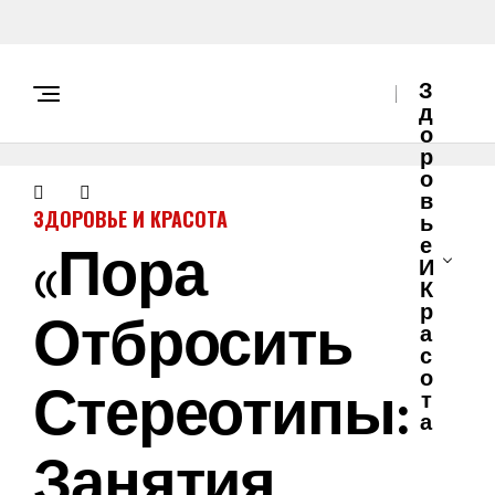
З
Д
О
Р
О
В
ЗДОРОВЬЕ И КРАСОТА
Ь
«Пора
Е
И
К
Отбросить
Р
А
С
О
Стереотипы:
Т
А
Занятия