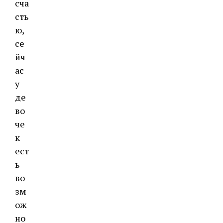
сча
сть
ю,
се
йч
ас
у
де
во
че
к
ест
ь
во
зм
ож
но