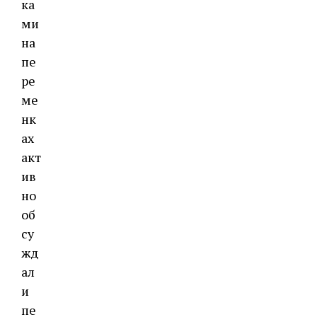
ка
ми
на
пе
ре
ме
нк
ах
акт
ив
но
об
су
жд
ал
и
пе