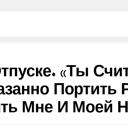
тпуске. «Ты Счи
азанно Портить 
ть Мне И Моей Н