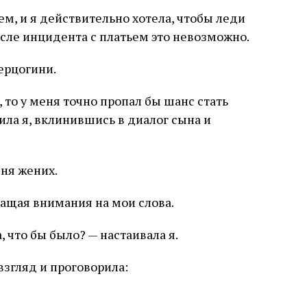
ем, и я действительно хотела, чтобы леди
осле инцидента с платьем это невозможно.
герцогини.
, то у меня точно пропал бы шанс стать
ила я, вклинившись в диалог сына и
еня жених.
ращая внимания на мои слова.
, что бы было? — настаивала я.
згляд и проговорила: