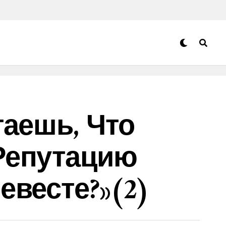
таешь, Что
Репутацию
евесте?»(2)