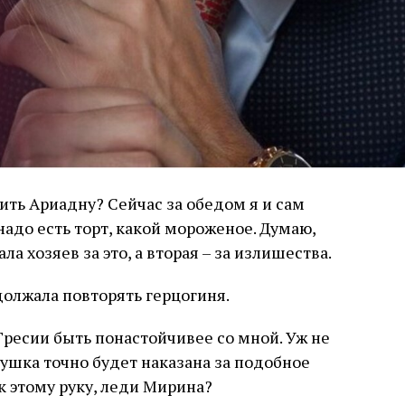
ть Ариадну? Сейчас за обедом я и сам
 надо есть торт, какой мороженое. Думаю,
а хозяев за это, а вторая – за излишества.
одолжала повторять герцогиня.
Гресии быть понастойчивее со мной. Уж не
евушка точно будет наказана за подобное
к этому руку, леди Мирина?