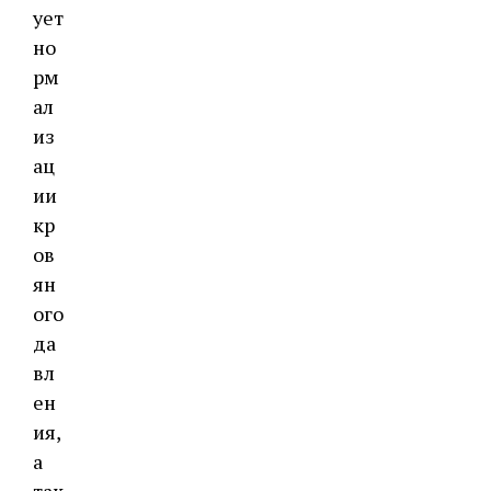
ует
но
рм
ал
из
ац
ии
кр
ов
ян
ого
да
вл
ен
ия,
а