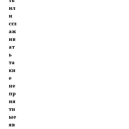
ть
ил
и
сгл
аж
ив
ат
ь
та
ки
е
не
пр
ия
тн
ые
яв