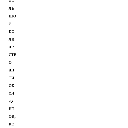
бо
ль
шо
е
ко
ли
че
ств
о
ан
ти
ок
си
да
нт
ов,
ко