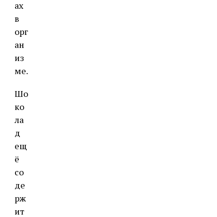
ах
в
орг
ан
из
ме.
Шо
ко
ла
д
ещ
ё
со
де
рж
ит