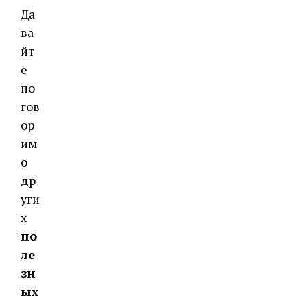
Да
ва
йт
е
по
гов
ор
им
о
др
уги
х
по
ле
зн
ых