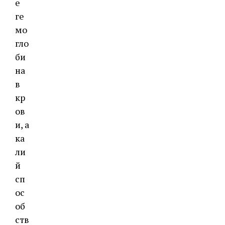
е
ге
мо
гло
би
на
в
кр
ов
и, а
ка
ли
й
сп
ос
об
ств