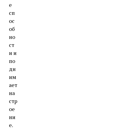
е
сп
ос
об
но
ст
и и
по
дн
им
ает
на
стр
ое
ни
е.