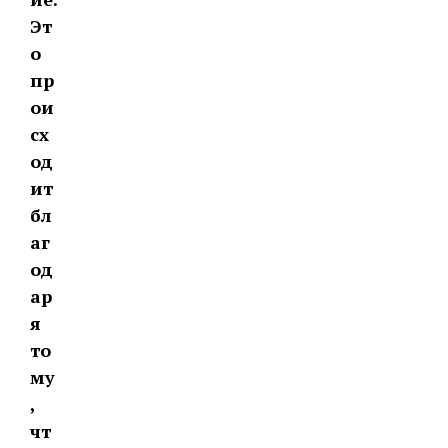
Эт
о
пр
ои
сх
од
ит
бл
аг
од
ар
я
то
му
,
чт