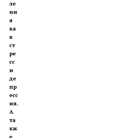
ле
ни
я
ка
к
ст
ре
сс
и
де
пр
есс
ия.
А
та
кж
е