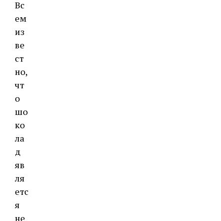
Вс
ем
из
ве
ст
но,
чт
о
шо
ко
ла
д
яв
ля
етс
я
не