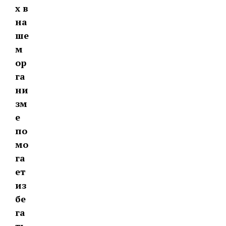
х в
на
ше
м
ор
га
ни
зм
е
по
мо
га
ет
из
бе
га