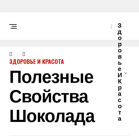
З
Д
О
Р
О
В
ЗДОРОВЬЕ И КРАСОТА
Ь
Полезные
Е
И
К
Свойства
Р
А
С
О
Шоколада
Т
А