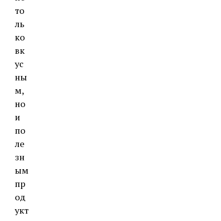
то
ль
ко
вк
ус
ны
м,
но
и
по
ле
зн
ым
пр
од
укт