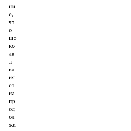
ни
е,
чт
о
шо
ко
ла
д
вл
ия
ет
на
пр
од
ол
жи