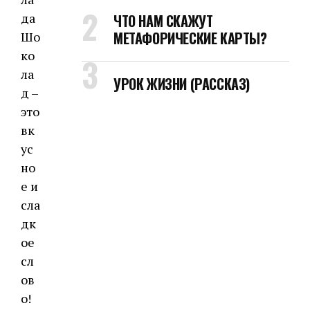
ЧТО НАМ СКАЖУТ
МЕТАФОРИЧЕСКИЕ КАРТЫ?
Шо
ко
ла
УРОК ЖИЗНИ (РАССКАЗ)
д –
это
вк
ус
но
е и
сла
дк
ое
сл
ов
о!