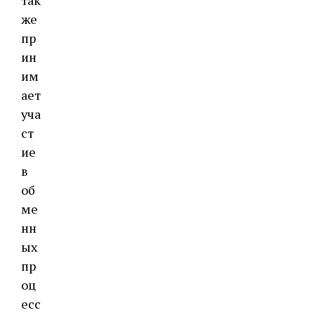
так
же
пр
ин
им
ает
уча
ст
ие
в
об
ме
нн
ых
пр
оц
есс