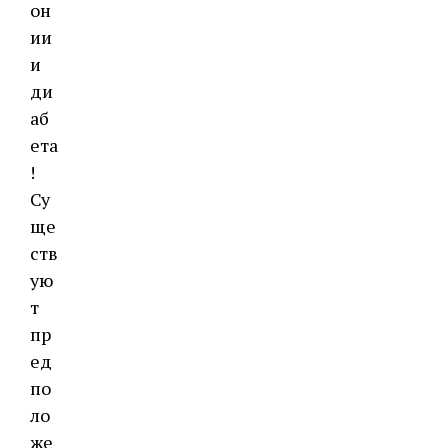
он
ии
и
ди
аб
ета
!
Су
ще
ств
ую
т
пр
ед
по
ло
же