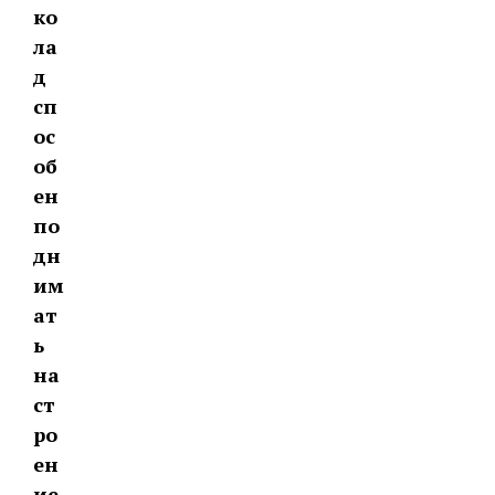
ко
ла
д
сп
ос
об
ен
по
дн
им
ат
ь
на
ст
ро
ен
ие.