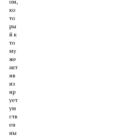
ом,
ко
то
ры
й к
то
му
же
акт
ив
из
ир
ует
ум
ств
ен
ны