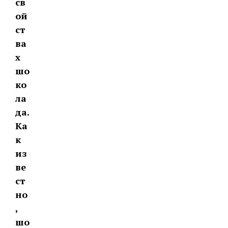
св
ой
ст
ва
х
шо
ко
ла
да.
Ка
к
из
ве
ст
но
,
шо