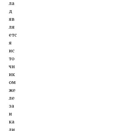
ла
д
яв
ля
етс
я
ис
то
чн
ик
ом
же
ле
за
и
ка
ли