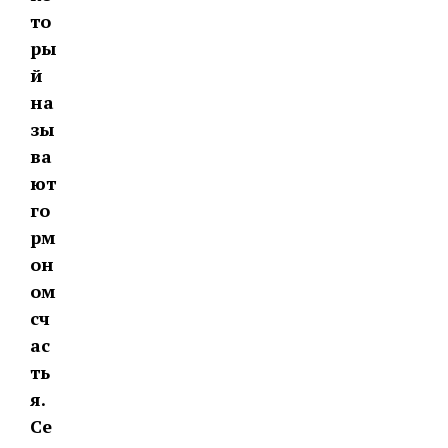
то
ры
й
на
зы
ва
ют
го
рм
он
ом
сч
ас
ть
я.
Се