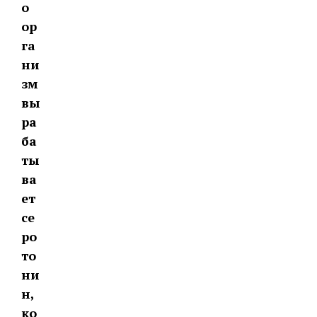
о
ор
га
ни
зм
вы
ра
ба
ты
ва
ет
се
ро
то
ни
н,
ко