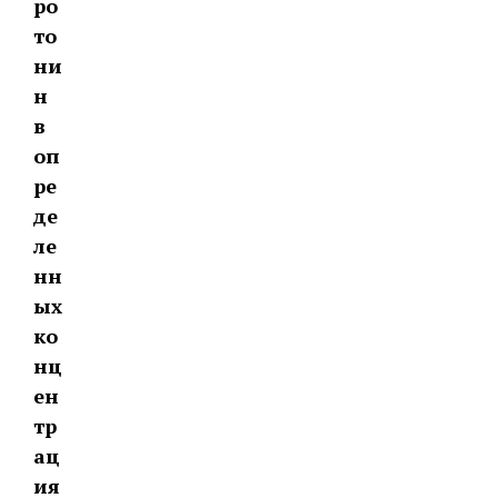
ро
то
ни
н
в
оп
ре
де
ле
нн
ых
ко
нц
ен
тр
ац
ия