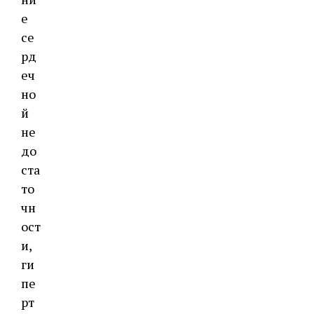
е
се
рд
еч
но
й
не
до
ста
то
чн
ост
и,
ги
пе
рт