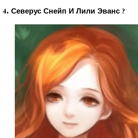
4. Северус Снейп И Лили Эванс ?