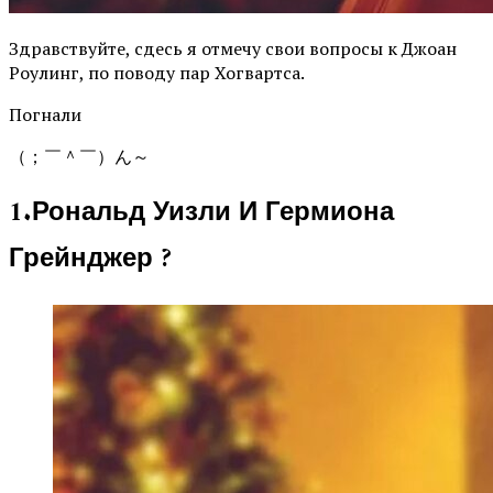
Здравствуйте, сдесь я отмечу свои вопросы к Джоан
Роулинг, по поводу пар Хогвартса.
Погнали
（；￣＾￣）ん～
1.Рональд Уизли И Гермиона
Грейнджер ?