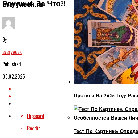
Роулинг, За Что?!
everyweek.ru
By
everyweek
Published
05.02.2025
Прогноз На 2026 Год: Ра
Flipboard
Reddit
Тест По Картинке: Опре