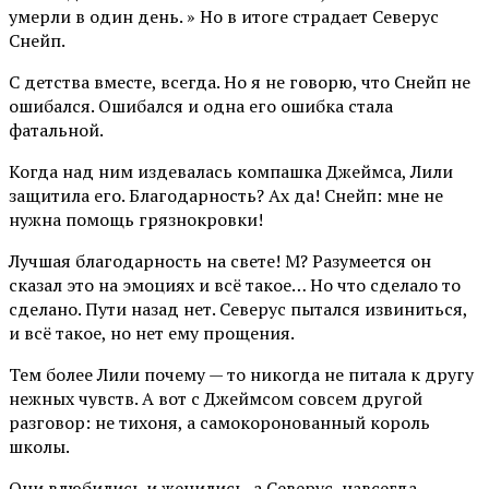
умерли в один день. » Но в итоге страдает Северус
Снейп.
С детства вместе, всегда. Но я не говорю, что Снейп не
ошибался. Ошибался и одна его ошибка стала
фатальной.
Когда над ним издевалась компашка Джеймса, Лили
защитила его. Благодарность? Ах да! Снейп: мне не
нужна помощь грязнокровки!
Лучшая благодарность на свете! М? Разумеется он
сказал это на эмоциях и всё такое… Но что сделало то
сделано. Пути назад нет. Северус пытался извиниться,
и всё такое, но нет ему прощения.
Тем более Лили почему — то никогда не питала к другу
нежных чувств. А вот с Джеймсом совсем другой
разговор: не тихоня, а самокоронованный король
школы.
Они влюбились и женились, а Северус, навсегда