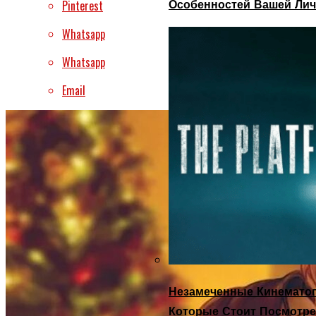
Особенностей Вашей Лич
Pinterest
Whatsapp
Whatsapp
Email
Незамеченные Кинематог
Которые Стоит Посмотре