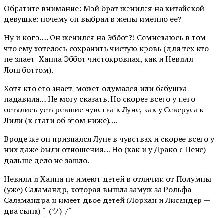
Обратите внимание: Мой брат женился на китайской
девушке: почему он выбрал в жены именно ее?.
Ну и кого…. Он женился на Эббот?! Сомневаюсь в том
что ему хотелось сохранить чистую кровь (для тех кто
не знает: Ханна Эббот чистокровная, как и Невилл
Лонгботтом).
Хотя кто его знает, может одумался или бабушка
надавила… Не могу сказать. Но скорее всего у него
остались устаревшие чувства к Луне, как у Северуса к
Лили (к стати об этом ниже)….
Вроде же он признался Луне в чувствах и скорее всего у
них даже были отношения… Но (как и у Драко с Пенс)
дальше дело не зашло.
Невилл и Ханна не имеют детей в отличии от Полумны
(уже) Саламандр, которая вышла замуж за Рольфа
Саламандра и имеет двое детей (Лоркан и Лисандер —
два сына) ¯_(ツ)_/¯