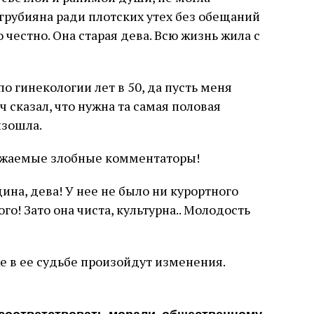
 грубияна ради плотских утех без обещаний
о честно. Она старая дева. Всю жизнь жила с
о гинекологии лет в 50, да пусть меня
ач сказал, что нужна та самая половая
изошла.
ажаемые злобные комментаторы!
ина, дева! У нее не было ни курортного
го! Зато она чиста, культурна.. Молодость
же в ее судьбе произойдут изменения.