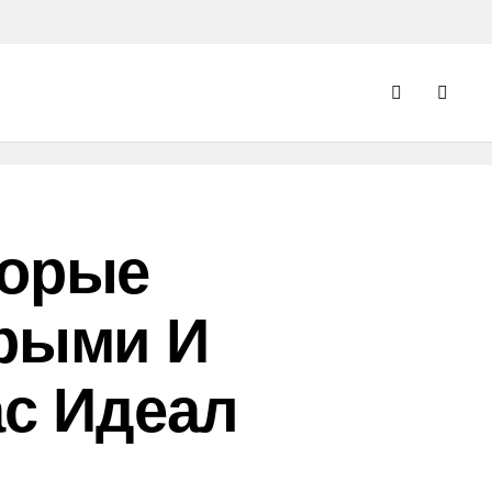
торые
арыми И
ас Идеал