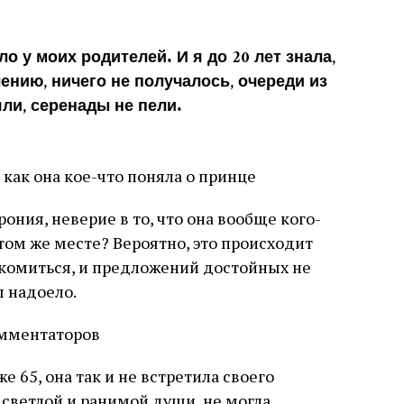
о у моих родителей. И я до 20 лет знала,
лению, ничего не получалось, очереди из
ли, серенады не пели.
как она кое-что поняла о принце
ния, неверие в то, что она вообще кого-
том же месте? Вероятно, это происходит
акомиться, и предложений достойных не
ы надоело.
мментаторов
е 65, она так и не встретила своего
 светлой и ранимой души, не могла