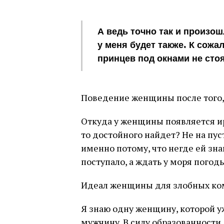
А ведь точно так и произошл
у меня будет также. К сожа
принцев под окнами не стоя
Поведение женщины после того, 
Откуда у женщины появляется иро
то достойного найдет? Не на пус
именно потому, что негде ей зн
поступало, а ждать у моря погод
Идеал женщины для злобных ко
Я знаю одну женщину, которой уж
мужчину. В силу образованности,