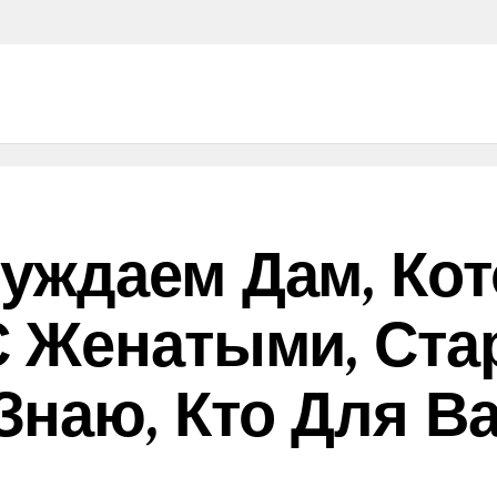
уждаем Дам, Ко
С Женатыми, Ст
наю, Кто Для В