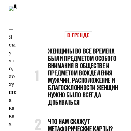
—
В ТРЕНДЕ
Я
ем
ЖЕНЩИНЫ ВО ВСЕ ВРЕМЕНА
у
БЫЛИ ПРЕДМЕТОМ ОСОБОГО
чт
ВНИМАНИЯ В ОБЩЕСТВЕ И
о,
ПРЕДМЕТОМ ВОЖДЕЛЕНИЯ
ло
МУЖЧИН, РАСПОЛОЖЕНИЕ И
ху
БЛАГОСКЛОННОСТИ ЖЕНЩИН
шк
НУЖНО БЫЛО ВСЕГДА
а
ДОБИВАТЬСЯ
ка
ка
ЧТО НАМ СКАЖУТ
я-
МЕТАФОРИЧЕСКИЕ КАРТЫ?