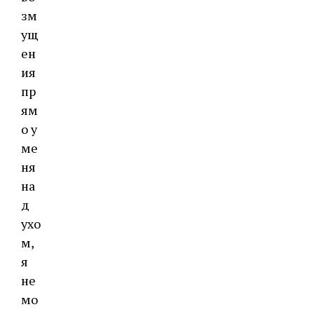
зм
ущ
ен
ия
пр
ям
о у
ме
ня
на
д
ухо
м,
я
не
мо