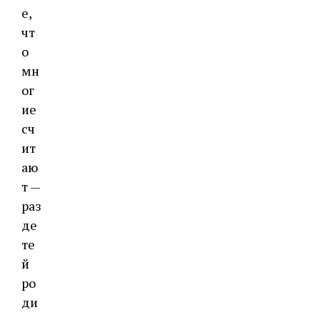
е,
чт
о
мн
ог
ие
сч
ит
аю
т —
раз
де
те
й
ро
ди