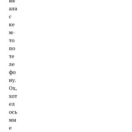
ив
ала
с
ке
м-
то
по
те
ле
фо
ну.
Ох,
хот
ел
ось
мн
е