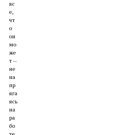
вс
е,
чт
о
он
мо
же
т —
не
на
пр
яга
ясь
на
ра
бо
те