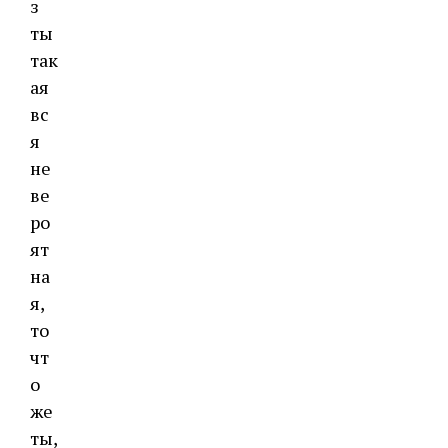
з
ты
так
ая
вс
я
не
ве
ро
ят
на
я,
то
чт
о
же
ты,