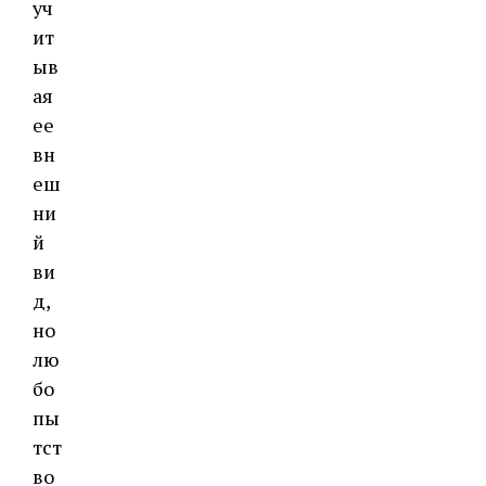
уч
ит
ыв
ая
ее
вн
еш
ни
й
ви
д,
но
лю
бо
пы
тст
во