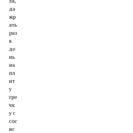
ла,
да
жр
ать
раз
в
де
нь
на
пл
ит
у
гре
чк
у с
сос
ис