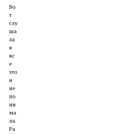
Во
т
слу
ша
ла
я
вс
е
это
и
не
по
ни
ма
ла.
Ра