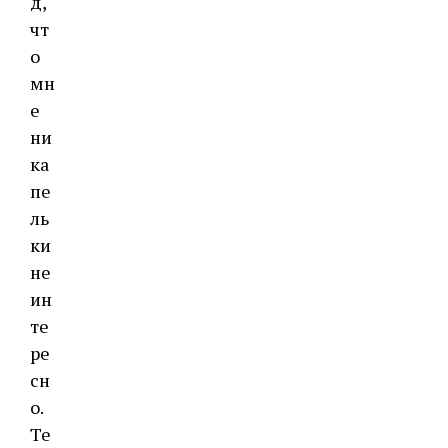
д,
чт
о
мн
е
ни
ка
пе
ль
ки
не
ин
те
ре
сн
о.
Те