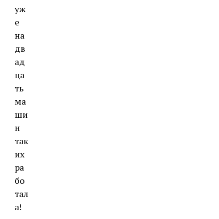
уж
е
на
дв
ад
ца
ть
ма
ши
н
так
их
ра
бо
тал
а!