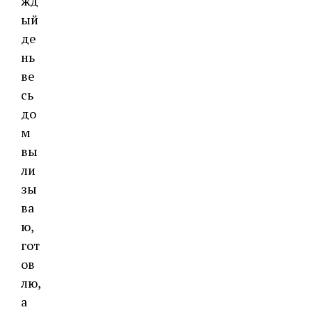
жд
ый
де
нь
ве
сь
до
м
вы
ли
зы
ва
ю,
гот
ов
лю,
а