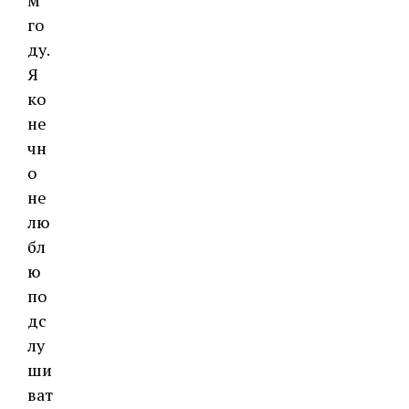
м
го
ду.
Я
ко
не
чн
о
не
лю
бл
ю
по
дс
лу
ши
ват