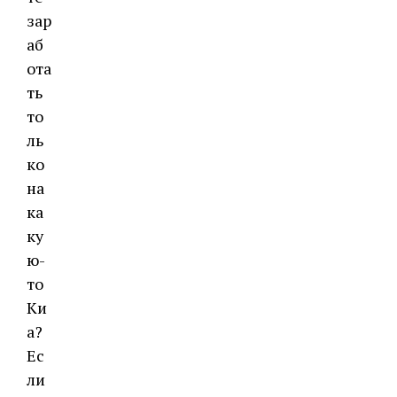
зар
аб
ота
ть
то
ль
ко
на
ка
ку
ю-
то
Ки
а?
Ес
ли