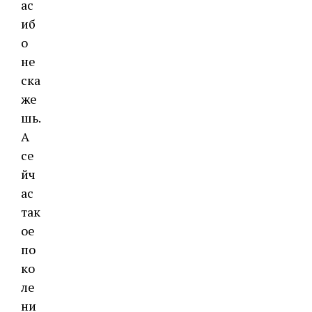
ас
иб
о
не
ска
же
шь.
А
се
йч
ас
так
ое
по
ко
ле
ни