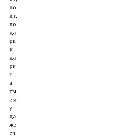
по
ит,
по
да
рк
и
да
ри
т —
а
ты
ем
у
да
же
сп