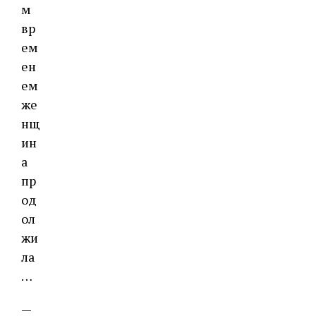
м
вр
ем
ен
ем
же
нщ
ин
а
пр
од
ол
жи
ла
…
—