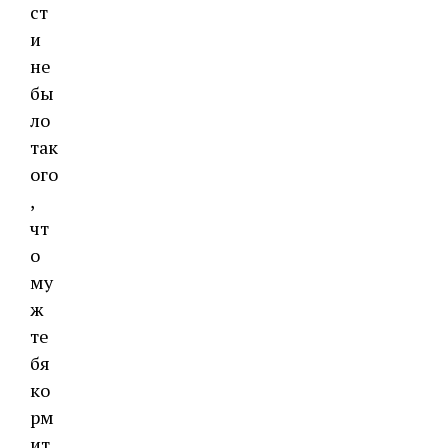
ст
и
не
бы
ло
так
ого
,
чт
о
му
ж
те
бя
ко
рм
ит,