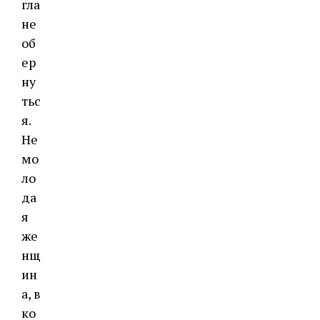
гла
не
об
ер
ну
тьс
я.
Не
мо
ло
да
я
же
нщ
ин
а, в
ко