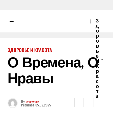
З
Д
О
Р
О
В
ЗДОРОВЬЕ И КРАСОТА
Ь
О Времена, О
Е
И
К
Нравы
Р
А
С
О
Т
А
By
everyweek
Published
05.02.2025