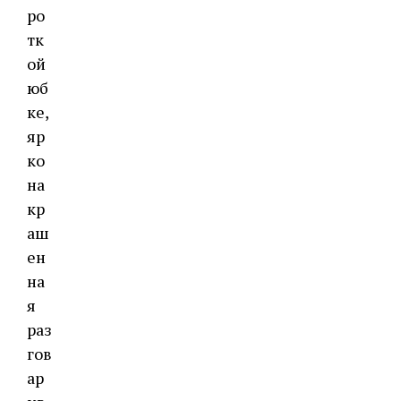
ро
тк
ой
юб
ке,
яр
ко
на
кр
аш
ен
на
я
раз
гов
ар