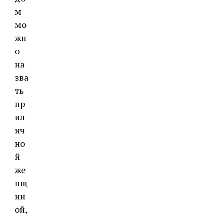
м
мо
жн
о
на
зва
ть
пр
ил
ич
но
й
же
нщ
ин
ой,