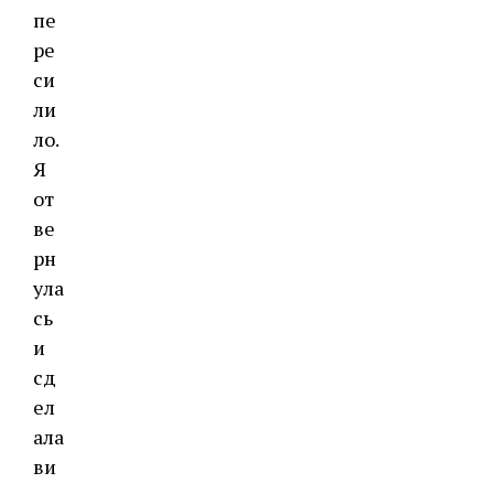
пе
ре
си
ли
ло.
Я
от
ве
рн
ула
сь
и
сд
ел
ала
ви