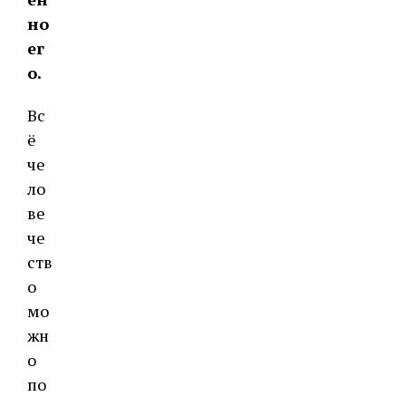
но
ег
о.
Вс
ё
че
ло
ве
че
ств
о
мо
жн
о
по