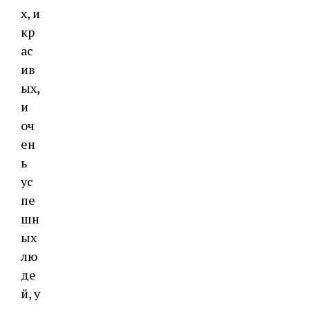
х, и
кр
ас
ив
ых,
и
оч
ен
ь
ус
пе
шн
ых
лю
де
й, у