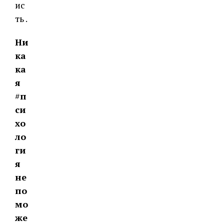
ис
ть .
Ни
ка
ка
я
#
п
си
хо
ло
ги
я
не
по
мо
же