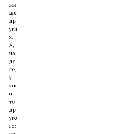
вы
ше
др
уги
х.
А,
на
де
ле,
у
ког
о
то
др
уго
го:
кр