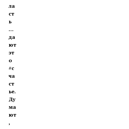
ла
ст
ь
…
да
ют
эт
о
#
с
ча
ст
ье.
Ду
ма
ют
,