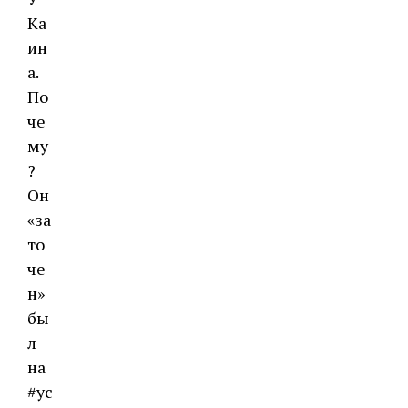
Ка
ин
а.
По
че
му
?
Он
«за
то
че
н»
бы
л
на
#ус