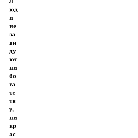
Л
юд
и
не
за
ви
ду
ют
ни
бо
га
тс
тв
у,
ни
кр
ас