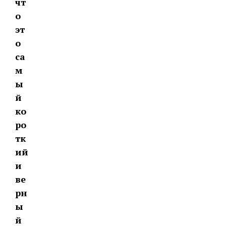
чт
о
эт
о
са
м
ы
й
ко
ро
тк
ий
и
ве
рн
ы
й