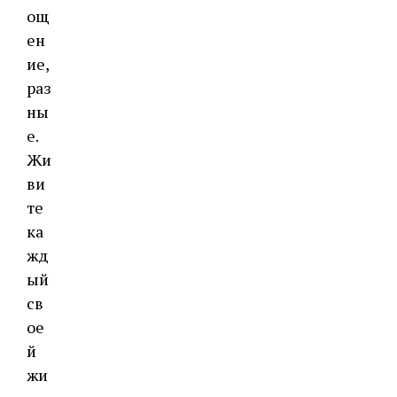
ощ
ен
ие,
раз
ны
е.
Жи
ви
те
ка
жд
ый
св
ое
й
жи