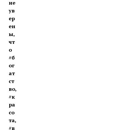
ие
ув
ер
ен
ы,
чт
о
#
б
ог
ат
ст
во,
#
к
ра
со
та,
#
в