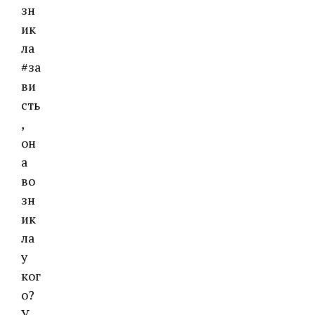
зн
ик
ла
#за
ви
сть
,
он
а
во
зн
ик
ла
у
ког
о?
У