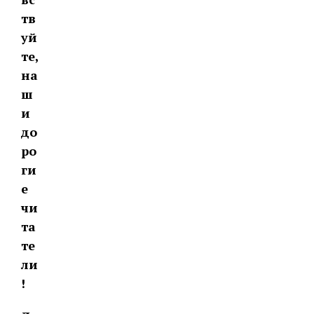
тв
уй
те,
на
ш
и
до
ро
ги
е
чи
та
те
ли
!