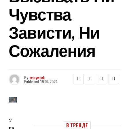
Чувства
Зависти, Ни
Сожаления
By
everyweek
Published
19.04.2024
У
В ТРЕНДЕ
ка