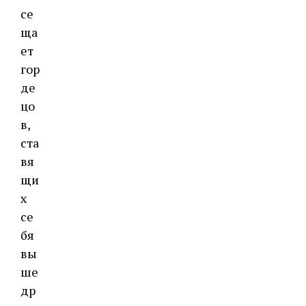
се
ща
ет
гор
де
цо
в,
ста
вя
щи
х
се
бя
вы
ше
др