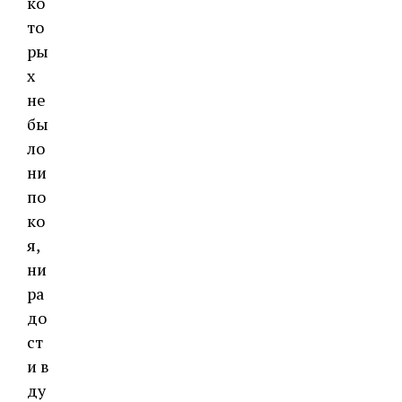
ко
то
ры
х
не
бы
ло
ни
по
ко
я,
ни
ра
до
ст
и в
ду