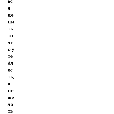
ьс
я
це
ни
ть
то
чт
о у
те
бя
ес
ть,
а
не
же
ла
ть