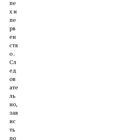
пе
х и
пе
рв
ен
ств
о .
Сл
ед
ов
ате
ль
но,
зав
ис
ть
по