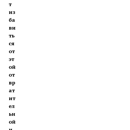
т
из
ба
ви
ть
ся
от
эт
ой
от
вр
ат
ит
ел
ьн
ой
и