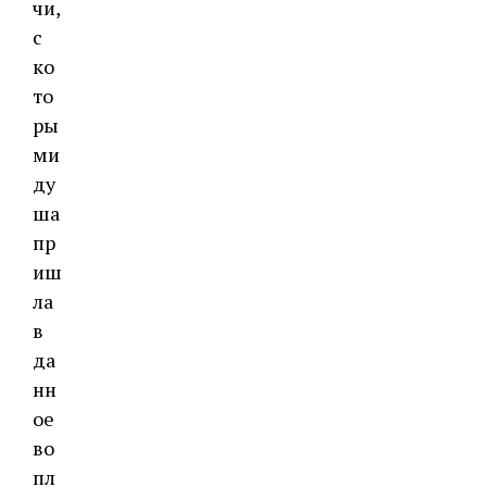
чи,
с
ко
то
ры
ми
ду
ша
пр
иш
ла
в
да
нн
ое
во
пл