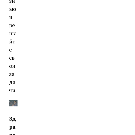
зн
ью
и
ре
ша
йт
е
св
ои
за
да
чи.
Зд
ра
вс