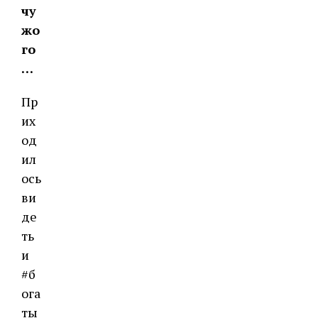
чу
жо
го
…
Пр
их
од
ил
ось
ви
де
ть
и
#б
ога
ты