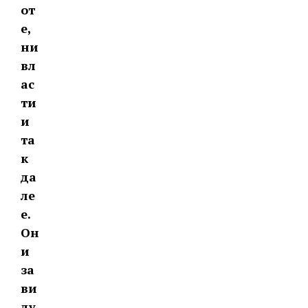
от
е,
ни
вл
ас
ти
и
та
к
да
ле
е.
Он
и
за
ви
ду