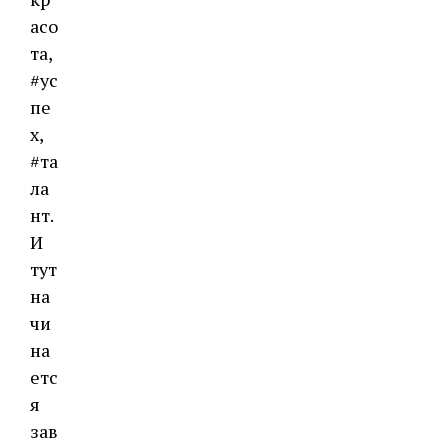
асо
та,
#ус
пе
х,
#та
ла
нт.
И
тут
на
чи
на
етс
я
зав