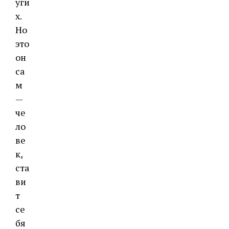
уги
х.
Но
это
он
са
м
—
че
ло
ве
к,
ста
ви
т
се
бя