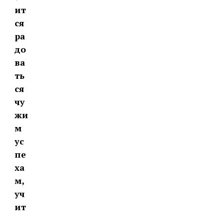
ит
ся
ра
до
ва
ть
ся
чу
жи
м
ус
пе
ха
м,
уч
ит