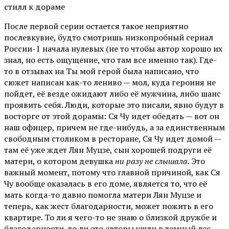
стилл к дораме
После первой серии остается такое неприятно
послевкувие, будто смотришь низкопробный сериал
России-1 начала нулевых (не то чтобы автор хорошо их
знал, но есть ощущение, что там все именно так). Где-
то в отзывах на Ты мой герой была написано, что
сюжет написан как-то лениво — мол, куда героиня не
пойдет, её везде ожидают либо её мужчина, либо шанс
проявить себя. Люди, которые это писали, явно будут в
восторге от этой дорамы: Ся Чу идет обедать — вот он
наш офицер, причем не где-нибудь, а за единственным
свободным столиком в ресторане, Ся Чу идет домой —
там её уже ждет Лян Муцзе, сын хорошей подруги её
матери, о котором девушка
ни разу не слышала.
Это
важный момент, потому что главной причиной, как Ся
Чу вообще оказалась в его доме, является то, что её
мать когда-то давно помогла матери Лян Муцзе и
теперь, как жест благодарности, может пожить в его
квартире. То ли я чего-то не знаю о близкой дружбе и
благодарности, то ли это авторы ушли в темный лес