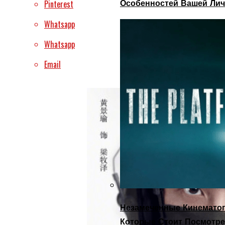
Особенностей Вашей Лич
Pinterest
Whatsapp
Whatsapp
Email
Незамеченные Кинематог
Которые Стоит Посмотре