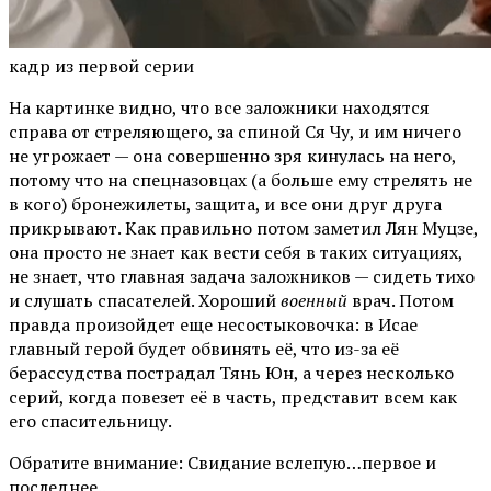
кадр из первой серии
На картинке видно, что все заложники находятся
справа от стреляющего, за спиной Ся Чу, и им ничего
не угрожает — она совершенно зря кинулась на него,
потому что на спецназовцах (а больше ему стрелять не
в кого) бронежилеты, защита, и все они друг друга
прикрывают. Как правильно потом заметил Лян Муцзе,
она просто не знает как вести себя в таких ситуациях,
не знает, что главная задача заложников — сидеть тихо
и слушать спасателей. Хороший
военный
врач. Потом
правда произойдет еще несостыковочка: в Исае
главный герой будет обвинять её, что из-за её
берассудства пострадал Тянь Юн, а через несколько
серий, когда повезет её в часть, представит всем как
его спасительницу.
Обратите внимание: Свидание вслепую…первое и
последнее..