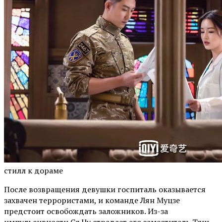
стилл к дораме
После возвращения девушки госпиталь оказывается
захвачен террористами, и команде Лян Муцзе
предстоит освобождать заложников. Из-за
импульсивности Ся Чу страдает его заместитель Тянь