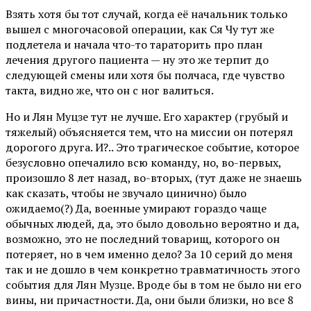
Взять хотя бы тот случай, когда её начальник только
вышел с многочасовой операции, как Ся Чу тут же
подлетела и начала что-то тараторить про план
лечения другого пациента — ну это же терпит до
следующей смены или хотя бы полчаса, где чувство
такта, видно же, что он с ног валиться.
Но и Лян Муцзе тут не лучше. Его характер (грубый и
тяжелый) объясняется тем, что на миссии он потерял
дорогого друга. И?.. Это трагическое событие, которое
безусловно опечалило всю команду, но, во-первых,
произошло 8 лет назад, во-вторых, (тут даже не знаешь
как сказать, чтобы не звучало цинично) было
ожидаемо(?) Да, военные умирают гораздо чаще
обычных людей, да, это было довольно вероятно и да,
возможно, это не последний товарищ, которого он
потеряет, но в чем именно дело? За 10 серий до меня
так и не дошло в чем конкретно травматичность этого
события для Лян Музце. Вроде бы в том не было ни его
вины, ни причастности. Да, они были близки, но все 8