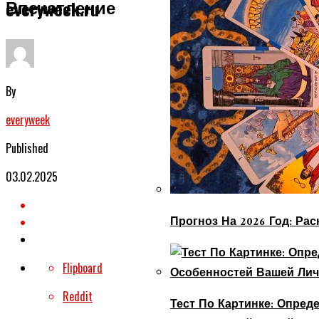
Впечатление
everyweek.ru
By
everyweek
Published
03.02.2025
Прогноз На 2026 Год: Ра
Flipboard
Reddit
Тест По Картинке: Опре