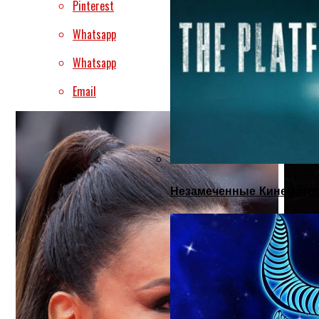
Pinterest
Whatsapp
Whatsapp
Email
Незамеченные Кинематог