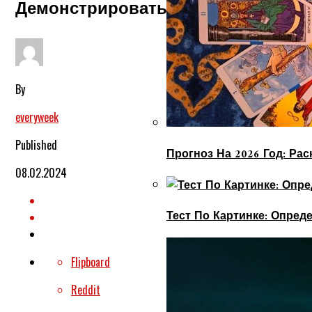
Демонстрировать Их На Публике.
By
everyweek
Published
Прогноз На 2026 Год: Ра
08.02.2024
Тест По Картинке: Опре
Flipboard
Reddit