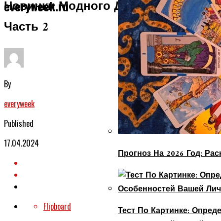
Новинки Модного Дизайна Ногтей.
everyweek.ru
Часть 2
By
everyweek
Published
17.04.2024
Прогноз На 2026 Год: Ра
Flipboard
Тест По Картинке: Опре