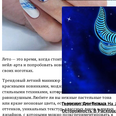
Лето — это время, когда стоит отойти от обычного
нейл-арта и попробовать новые стили и дизайны на
своих ноготках.
Трендовый летний маникюр порадует каждую из нас
красивыми новинками, модным дизайном и
стильными техниками, которые никого не оставят
равнодушным. Любите ли вы нежные пастельные тона
или яркие неоновые цвета, есть множество модных
Гороскоп Для Тельца На 2
оттенков, уникальных текстур, классных лаков и милых
Осторожность В Расхода
дизайнов, с которыми можно поэкспериментировать в