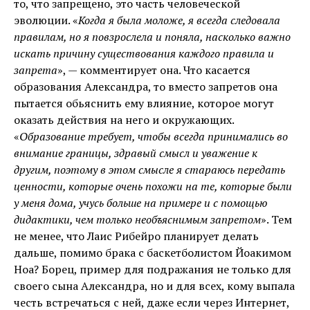
то, что запрещено, это часть человеческой
эволюции. «
Когда я была моложе, я всегда следовала
правилам, но я повзрослела и поняла, насколько важно
искать причину существования каждого правила и
запрета
», — комментирует она. Что касается
образования Александра, то вместо запретов она
пытается обьяснить ему влияние, которое могут
оказать действия на него и окружающих.
«
Образование требует, чтобы всегда принимались во
внимание границы, здравый смысл и уважение к
другим, поэтому в этом смысле я стараюсь передать
ценности, которые очень похожи на те, которые были
у меня дома, учусь больше на примере и с помощью
дидактики, чем только необъяснимым запретом
». Тем
не менее, что Лаис Рибейро планирует делать
дальше, помимо брака с баскетболистом Йоакимом
Ноа? Борец, пример для подражания не только для
своего сына Александра, но и для всех, кому выпала
честь встречаться с ней, даже если через Интернет,