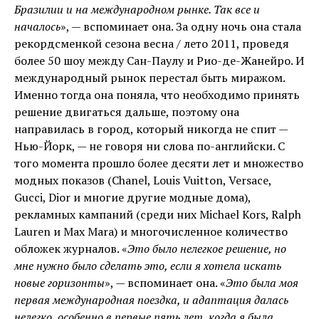
Бразилии и на международном рынке. Так все и
началось
», — вспоминает она. За одну ночь она стала
рекордсменкой сезона весна / лето 2011, проведя
более 50 шоу между Сан-Паулу и Рио-де-Жанейро. И
международный рынок перестал быть миражом.
Именно тогда она поняла, что необходимо принять
решение двигаться дальше, поэтому она
направилась в город, который никогда не спит —
Нью-Йорк, — не говоря ни слова по-английски. С
того момента прошло более десяти лет и множество
модных показов (Chanel, Louis Vuitton, Versace,
Gucci, Dior и многие другие модные дома),
рекламных кампаний (среди них Michael Kors, Ralph
Lauren и Max Mara) и многочисленное количество
обложек журналов. «
Это было нелегкое решение, но
мне нужно было сделать это, если я хотела искать
новые горизонты
», — вспоминает она. «
Это была моя
первая международная поездка, и адаптация далась
нелегко, особенно в первые пять лет, когда я была