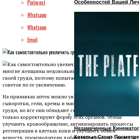
Особенностей Вашей Лич
Pinterest
Whatsapp
Whatsapp
Email
Не секрет, что
многие женщины недовольны маленьким размером
своей груди, поэтому попытаемся дать несколько
советов по ее увеличению.
На прилавках аптек можно увидеть разнообразные
сыворотки, гели, кремы и маски для увеличения
груди, но все они обладают способностью подтяжки и
только корректируют форму этих органов. Чтобы
улучшить кровообращение, активизировать процессы
Незамеченные Кинематог
регенерации в клетках кожи и улучшить обмен
Которые Стоит Посмотре
веществ, производители добавляют в данные средства