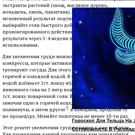
экстракты растений (хвощ, масляное дерево,
женьшень, хмель, пажитник). Если вас интересует
мгновенный результат подтягивания груди, то
выбирайте гели быстрого действия. Кремы
пролонгированного действия позволяют добиться
результата через 3-4 недели после начала
использования.
Для увеличения груди можно делать контрастные
компрессы, которые активизируют кровообращение и
тренируют сосуды. Для этого возьмите две емкости, с
горячей и холодной водой. В емкость с холодной
водой добавьте 1ст. ложку яблочного уксуса или
лимонного сока на 1 литр воды, а в емкость с горячей –
1ст. ложку поваренной соли. Возьмите два полотенца и,
замочив одно в горячей воде, приложите к груди на
полминуты, а затем другое – в холодной, проделав ту
же процедуру. Меняйте полотенца не менее 10-ти раз.
Гороскоп Для Тельца На 2
Этот рецепт увеличения груди пришел к нам из Китая.
Осторожность В Расхода
Для проведения данной процедуры вам понадобится