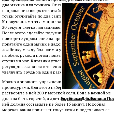
два мячика для тенниса. От солнечного сплетения по
направлению вверх отсчитайте 13 см, а затем от этой
точки отсчитайте по два сантиметра в разные стороны.
К полученным точкам приложите мячики и катайте их
30 секунд слегка надавливающими движениями.
После этого сделайте полуминутный перерыв и
повторите упражнение на протяжении минуты. Теперь
покатайте один мячик в ладонях и промассажируйте
ложбинку между большим и указательным пальцами
на обеих руках, а потом покатайте мячик босыми
ступнями ног. Китаянки утверждают, что данные
регулярные занятия в течение месяца способны
увеличить грудь на один размер.
Можно дополнить упражнения с шариками водными
процедурами. Для этого наберите в ванную воду и
растворите в ней 200 г морской соли. Вода в ванной не
Год Быка Для Тельца: Пр
должна быть горячей, а длительность пребывания в
ней должна составлять не более 15 минут. Подобная
морская ванна повышает тонус кожи и подтягивает ее,