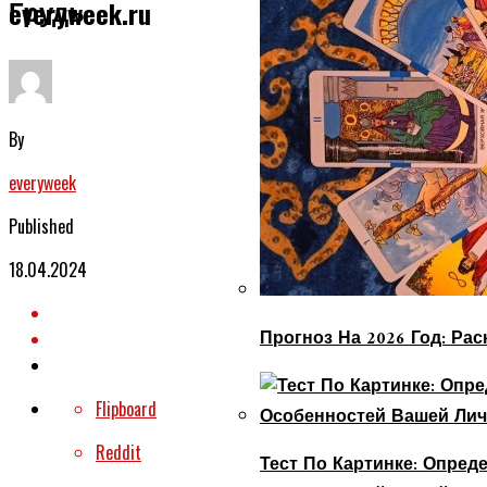
Грудь
everyweek.ru
By
everyweek
Published
18.04.2024
Прогноз На 2026 Год: Ра
Flipboard
Reddit
Тест По Картинке: Опре