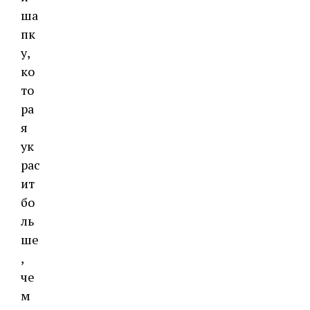
ша
пк
у,
ко
то
ра
я
ук
рас
ит
бо
ль
ше
,
че
м