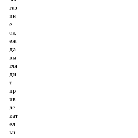
газ
ин
е
од
еж
да
вы
гля
ди
т
пр
ив
ле
кат
ел
ьн