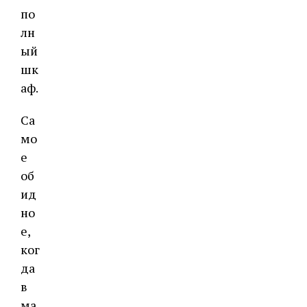
по
лн
ый
шк
аф.
Са
мо
е
об
ид
но
е,
ког
да
в
ма