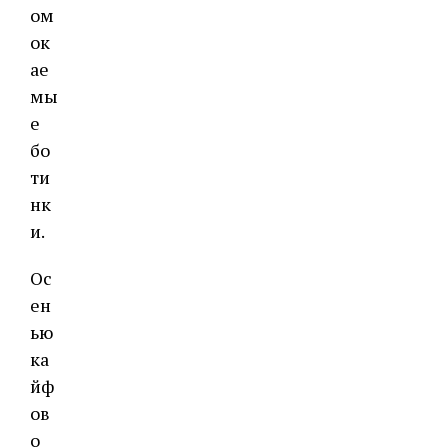
ом
ок
ае
мы
е
бо
ти
нк
и.
Ос
ен
ью
ка
йф
ов
о