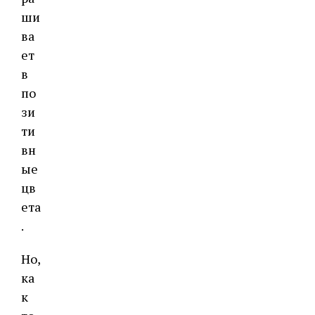
ши
ва
ет
в
по
зи
ти
вн
ые
цв
ета
.
Но,
ка
к