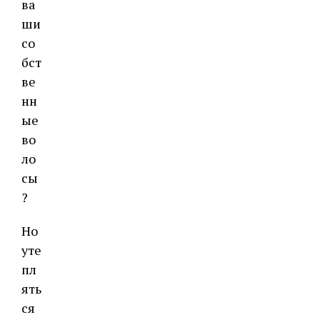
ва
ши
со
бст
ве
нн
ые
во
ло
сы
?
Но
уте
пл
ять
ся