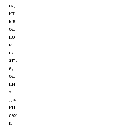
од
ит
ь в
од
но
м
пл
ать
е,
од
ни
х
дж
ин
сах
и