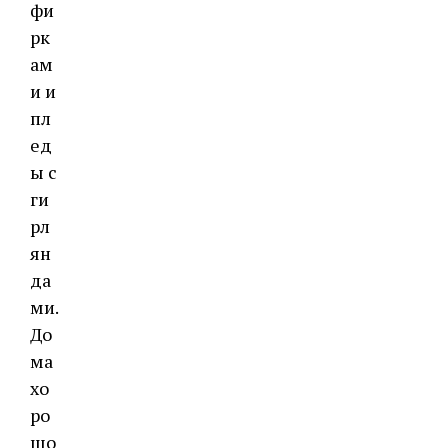
фи
рк
ам
и и
пл
ед
ы с
ги
рл
ян
да
ми.
До
ма
хо
ро
шо