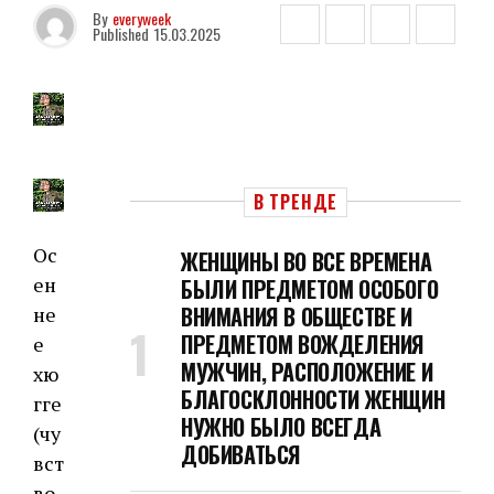
By
everyweek
Published
15.03.2025
В ТРЕНДЕ
Ос
ЖЕНЩИНЫ ВО ВСЕ ВРЕМЕНА
ен
БЫЛИ ПРЕДМЕТОМ ОСОБОГО
ВНИМАНИЯ В ОБЩЕСТВЕ И
не
ПРЕДМЕТОМ ВОЖДЕЛЕНИЯ
е
МУЖЧИН, РАСПОЛОЖЕНИЕ И
хю
БЛАГОСКЛОННОСТИ ЖЕНЩИН
гге
НУЖНО БЫЛО ВСЕГДА
(чу
ДОБИВАТЬСЯ
вст
во