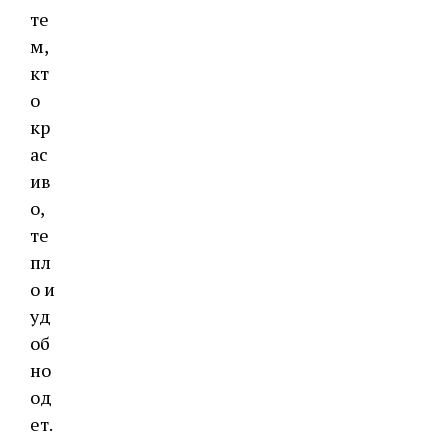
те
м,
кт
о
кр
ас
ив
о,
те
пл
о и
уд
об
но
од
ет.