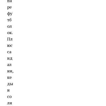
па
ре
фу
тб
ол
ок.
Пл
юс
са
нд
ал
ии,
ке
ды
и
со
лн