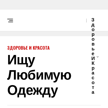
З
Д
О
Р
О
В
ЗДОРОВЬЕ И КРАСОТА
Ь
Ищу
Е
И
К
Любимую
Р
А
С
О
Одежду
Т
А