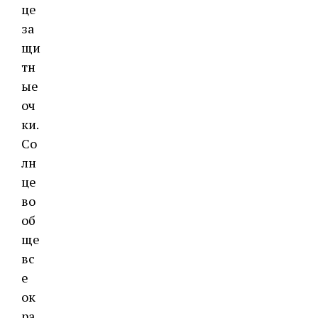
це
за
щи
тн
ые
оч
ки.
Со
лн
це
во
об
ще
вс
е
ок
ра