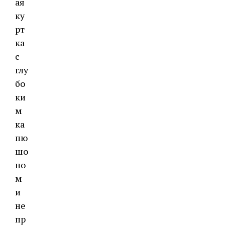
ая
ку
рт
ка
с
глу
бо
ки
м
ка
пю
шо
но
м
и
не
пр