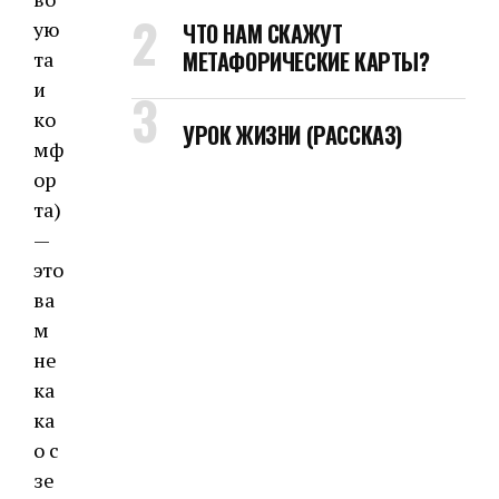
ую
ЧТО НАМ СКАЖУТ
МЕТАФОРИЧЕСКИЕ КАРТЫ?
та
и
ко
УРОК ЖИЗНИ (РАССКАЗ)
мф
ор
та)
—
это
ва
м
не
ка
ка
о с
зе