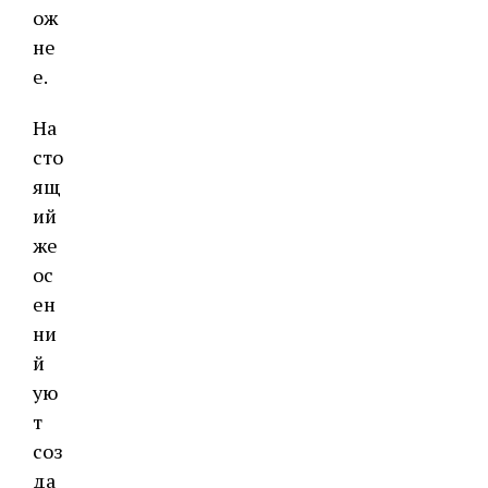
ож
не
е.
На
сто
ящ
ий
же
ос
ен
ни
й
ую
т
соз
да