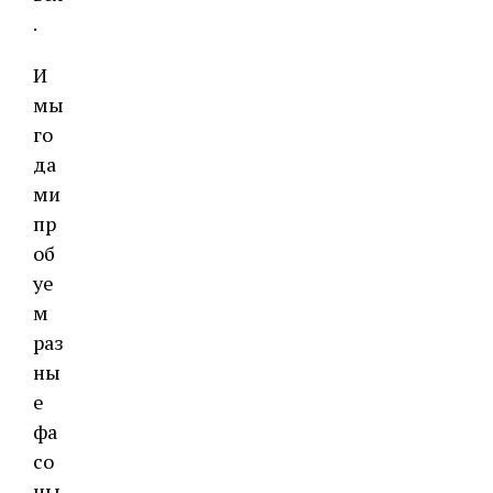
.
И
мы
го
да
ми
пр
об
уе
м
раз
ны
е
фа
со
ны