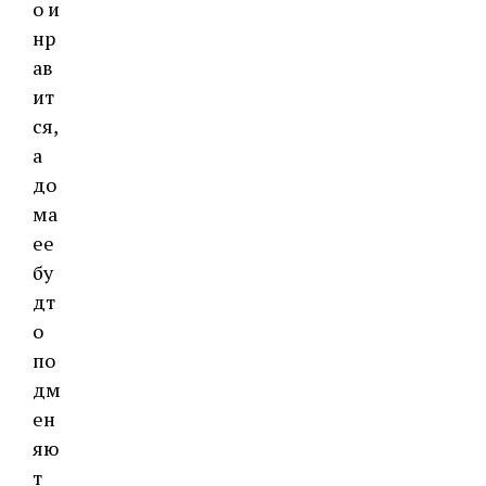
о и
нр
ав
ит
ся,
а
до
ма
ее
бу
дт
о
по
дм
ен
яю
т