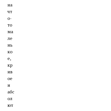
на
чт
о-
то
ма
ле
нь
ко
е,
кр
ив
ое
и
абс
ол
ют