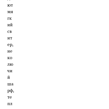
ют
мя
гк
ий
св
ит
ер,
не
ко
лю
чи
й
ша
рф,
те
пл