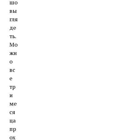
шо
вы
гля
де
ть.
Мо
жн
о
вс
е
тр
и
ме
ся
ца
пр
ох