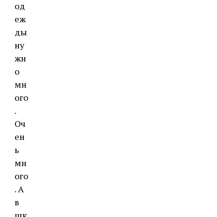
од
еж
ды
ну
жн
о
мн
ого
.
Оч
ен
ь
мн
ого
. А
в
шк