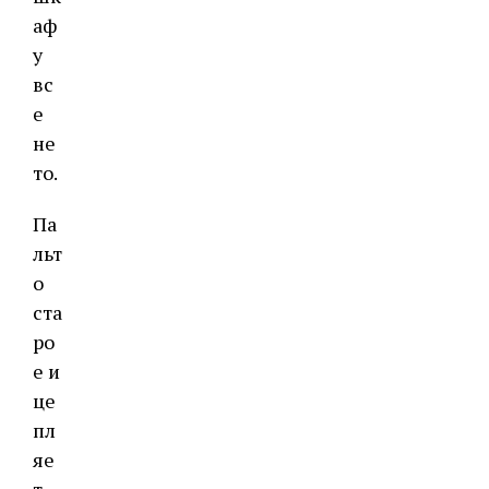
аф
у
вс
е
не
то.
Па
льт
о
ста
ро
е и
це
пл
яе
т