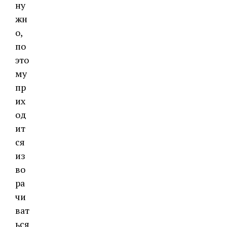
ну
жн
о,
по
это
му
пр
их
од
ит
ся
из
во
ра
чи
ват
ься