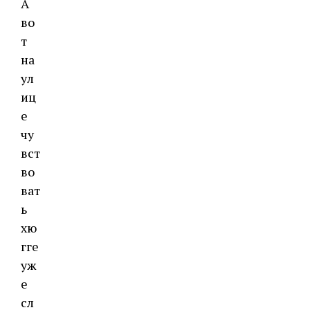
А
во
т
на
ул
иц
е
чу
вст
во
ват
ь
хю
гге
уж
е
сл