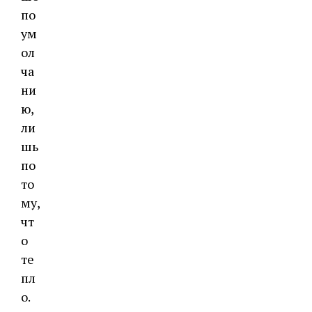
по
ум
ол
ча
ни
ю,
ли
шь
по
то
му,
чт
о
те
пл
о.