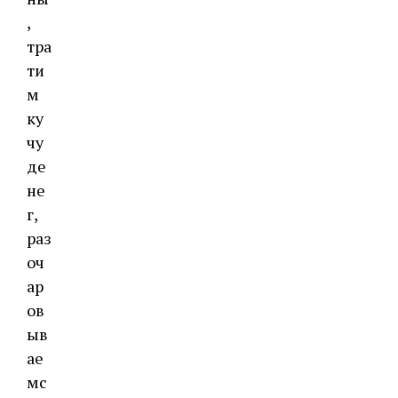
,
тра
ти
м
ку
чу
де
не
г,
раз
оч
ар
ов
ыв
ае
мс