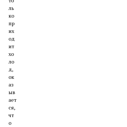
то
ль
ко
пр
их
од
ит
хо
ло
д,
ок
аз
ыв
ает
ся,
чт
о