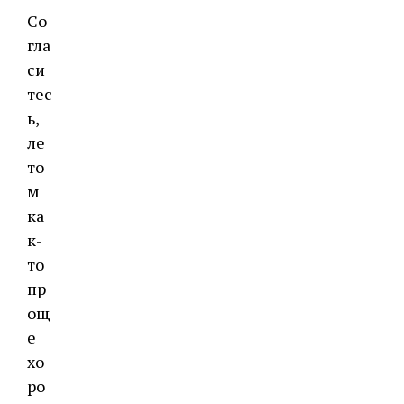
Со
гла
си
тес
ь,
ле
то
м
ка
к-
то
пр
ощ
е
хо
ро