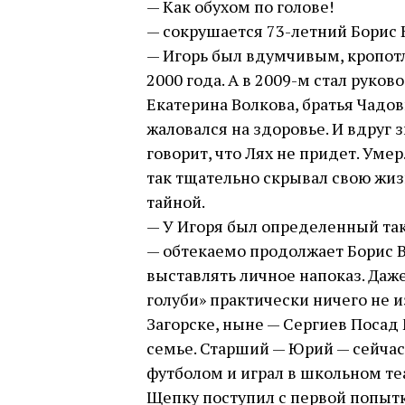
— Как обухом по голове!
— сокрушается 73-летний Борис 
— Игорь был вдумчивым, кропот
2000 года. А в 2009-м стал руко
Екатерина Волкова, братья Чадов
жаловался на здоровье. И вдруг з
говорит, что Лях не придет. Умер.
так тщательно скрывал свою жиз
тайной.
— У Игоря был определенный та
— обтекаемо продолжает Борис В
выставлять личное напоказ. Даж
голуби» практически ничего не из
Загорске, ныне — Сергиев Посад
семье. Старший — Юрий — сейчас
футболом и играл в школьном теа
Щепку поступил с первой попытки