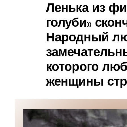
Ленька из ф
голуби» сконч
Народный л
замечательн
которого лю
женщины стр