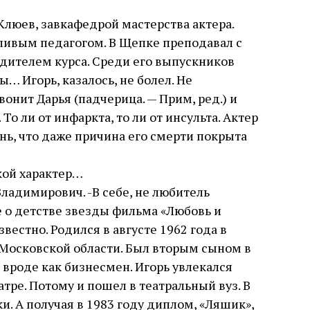
Клюев, завкафедрой мастерства актера.
ливым педагогом. В Щепке преподавал с
водителем курса. Среди его выпускников
ы… Игорь, казалось, не болел. Не
вонит Дарья (падчерица. — Прим, ред.) и
 То ли от инфаркта, то ли от инсульта. Актер
нь, что даже причина его смерти покрыта
кой характер…
ладимирович. -В себе, не любитель
е о детстве звезды фильма «Любовь и
вестно. Родился в августе 1962 года в
 Московской области. Был вторым сыном в
 вроде как бизнесмен. Игорь увлекался
тре. Потому и пошел в театральный вуз. В
. А получая в 1983 году диплом, «Ляшик»,