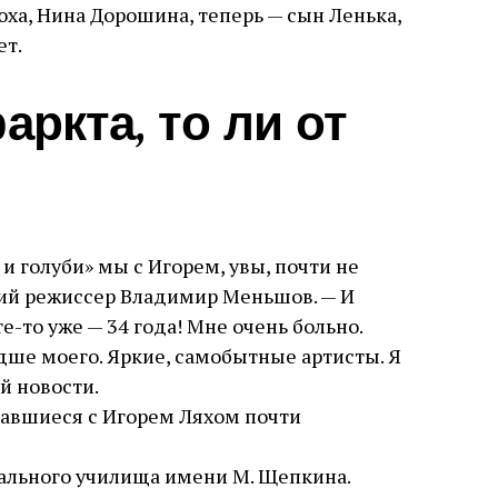
юха, Нина Дорошина, теперь — сын Ленька,
ет.
аркта, то ли от
и голуби» мы с Игорем, увы, почти не
ний режиссер Владимир Меньшов. — И
е-то уже — 34 года! Мне очень больно.
дше моего. Яркие, самобытные артисты. Я
й новости.
чавшиеся с Игорем Ляхом почти
ального училища имени М. Щепкина.