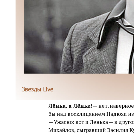
Лёньк, а Лёньк!
— нет, наверное
бы над восклицанием Надюхи из 
— Ужасно: вот и Ленька — в друг
Михайлов, сыгравший Василия К