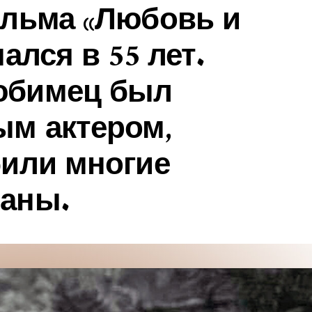
ильма «Любовь и
ался в 55 лет.
юбимец был
ым актером,
били многие
аны.