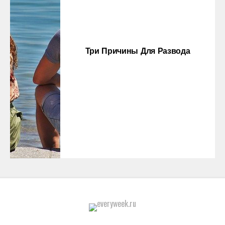
Три Причины Для Развода