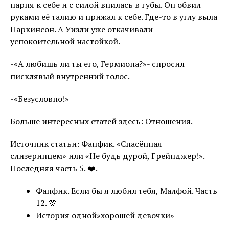
парня к себе и с силой впилась в губы. Он обвил
руками её талию и прижал к себе. Где-то в углу выла
Паркинсон. А Уизли уже откачивали
успокоительной настойкой.
-«А любишь ли ты его, Гермиона?»- спросил
писклявый внутренний голос.
-«Безусловно!»
Больше интересных статей здесь: Отношения.
Источник статьи: Фанфик. «Спасённая
слизеринцем» или «Не будь дурой, Грейнджер!».
Последняя часть 5. ❤️.
Фанфик. Если бы я любил тебя, Малфой. Часть
12. 🌸
История одной»хорошей девочки»