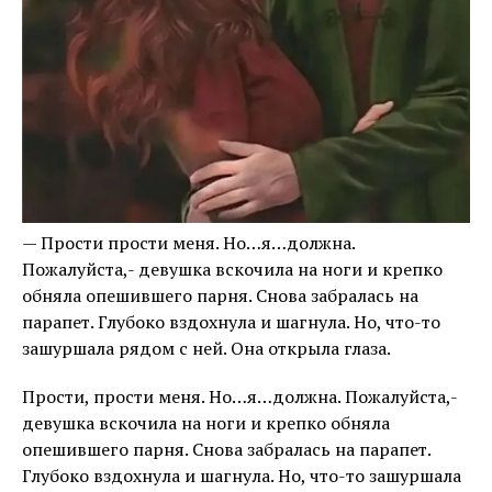
— Прости прости меня. Но…я…должна.
Пожалуйста,- девушка вскочила на ноги и крепко
обняла опешившего парня. Снова забралась на
парапет. Глубоко вздохнула и шагнула. Но, что-то
зашуршала рядом с ней. Она открыла глаза.
Прости, прости меня. Но…я…должна. Пожалуйста,-
девушка вскочила на ноги и крепко обняла
опешившего парня. Снова забралась на парапет.
Глубоко вздохнула и шагнула. Но, что-то зашуршала