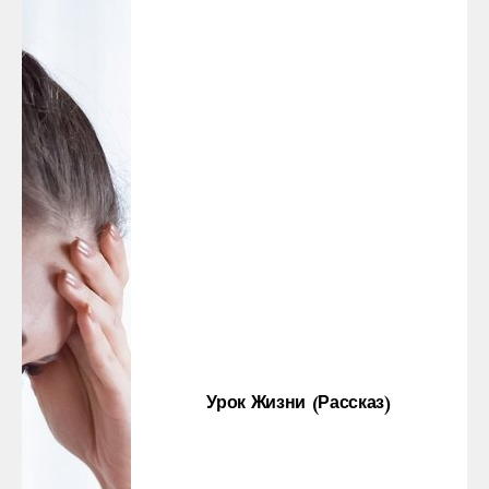
Урок Жизни (рассказ)