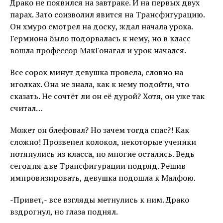
Драко не появился на завтраке. И на первых двух
парах. Зато соизволил явится на Трансфигурацию.
Он хмуро смотрел на доску, ждал начала урока.
Гермиона было подорвалась к нему, но в класс
вошла профессор МакГонагал и урок начался.
Все сорок минут девушка провела, словно на
иголках. Она не знала, как к нему подойти, что
сказать. Не сочтёт ли он её дурой? Хотя, он уже так
считал…
Может он блефовал? Но зачем тогда спас?! Как
сложно! Прозвенел колокол, некоторые ученики
потянулись из класса, но многие остались. Ведь
сегодня две Трансфигурации подряд. Решив
импровизировать, девушка подошла к Малфою.
-Привет,- все взгляды метнулись к ним. Драко
вздрогнул, но глаза поднял.