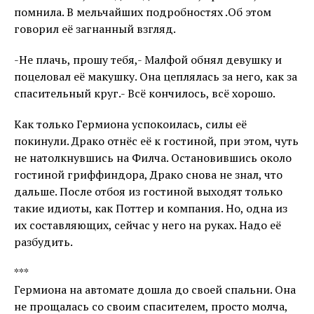
помнила. В мельчайших подробностях .Об этом
говорил её загнанный взгляд.
-Не плачь, прошу тебя,- Малфой обнял девушку и
поцеловал её макушку. Она цеплялась за него, как за
спасительный круг.- Всё кончилось, всё хорошо.
Как только Гермиона успокоилась, силы её
покинули. Драко отнёс её к гостиной, при этом, чуть
не натолкнувшись на Филча. Остановившись около
гостиной гриффиндора, Драко снова не знал, что
дальше. После отбоя из гостиной выходят только
такие идиоты, как Поттер и компания. Но, одна из
их составляющих, сейчас у него на руках. Надо её
разбудить.
***
Гермиона на автомате дошла до своей спальни. Она
не прощалась со своим спасителем, просто молча,