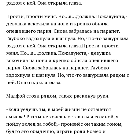
рядом с ней. Она открыла глаза.
Прости, прости меня. Но…я…должна. Пожалуйста,-
девушка вскочила на ноги и крепко обняла
опешившего парня. Снова забралась на парапет.
Глубоко вздохнула и шагнула. Но, что-то зашуршала
рядом с ней. Она открыла глаза.Прости, прости
меня. Но…я…должна. Пожалуйста,- девушка
вскочила на ноги и крепко обняла опешившего
парня. Снова забралась на парапет. Глубоко
вздохнула и шагнула. Но, что-то зашуршала рядом с
ней. Она открыла глаза.
Малфой стоял рядом, также раскинув руки.
-Если уёдешь ты, в моей жизни не останется
смысла! Раз ты не хочешь оставаться со мной, я
пойду вслед за тобой,- произнёс он таким тоном,
будто это обыденно, играть роли Ромео и