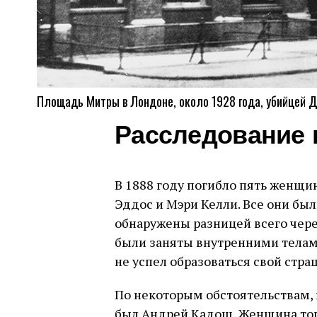
Площадь Митры в Лондоне, около 1928 года, убийцей 
Расследование 
В 1888 году погибло пять женщи
Эддос и Мэри Келли. Все они был
обнаружены разницей всего чере
были заняты внутренними телами,
не успел образоваться свой стр
По некоторым обстоятельствам, 
был Андрей Кадош. Женщина тог