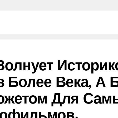
Волнует Историк
 Более Века, А 
южетом Для Сам
нофильмов.