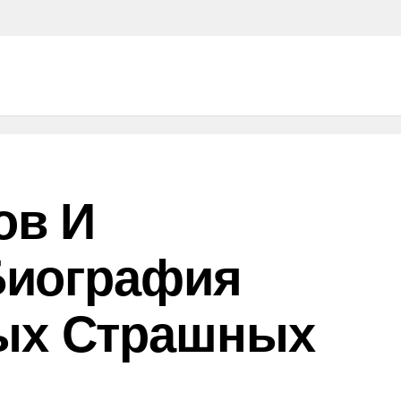
ов И
Биография
ых Страшных