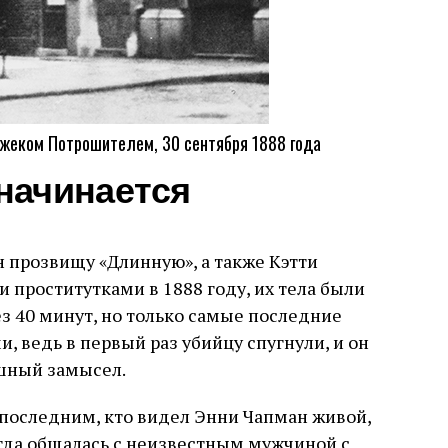
Джеком Потрошителем, 30 сентября 1888 года
начинается
н прозвищу «Длинную», а также Кэтти
и проститутками в 1888 году, их тела были
з 40 минут, но только самые последние
 ведь в первый раз убийцу спугнули, и он
ашный замысел.
последним, кто видел Энни Чапман живой,
да общалась с неизвестным мужчиной с