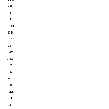
ян
но
по
каз
ыв
ает
св
ою
лю
бо
вь
–
вн
им
ан
ие