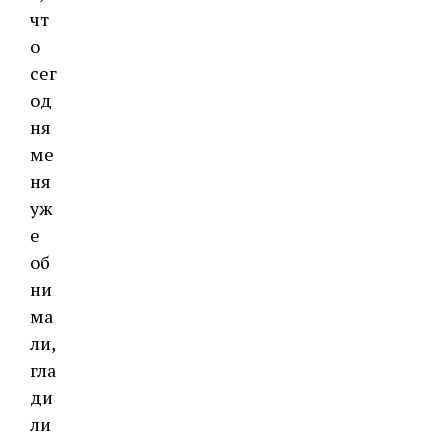
чт
о
сег
од
ня
ме
ня
уж
е
об
ни
ма
ли,
гла
ди
ли