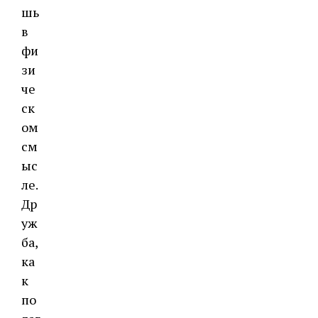
шь
в
фи
зи
че
ск
ом
см
ыс
ле.
Др
уж
ба,
ка
к
по