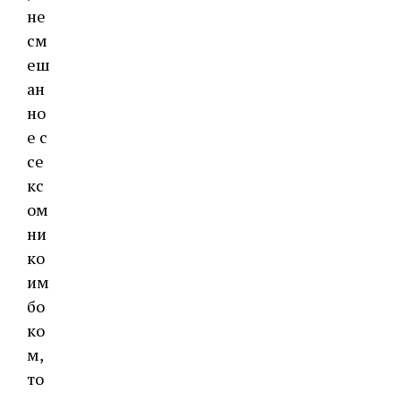
не
см
еш
ан
но
е с
се
кс
ом
ни
ко
им
бо
ко
м,
то