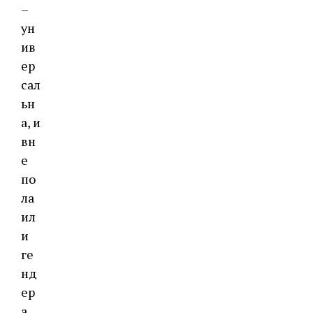
–
ун
ив
ер
сал
ьн
а, и
вн
е
по
ла
ил
и
ге
нд
ер
а.