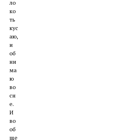
ло
ко
ть
кус
аю,
и
об
ни
ма
ю
во
сн
е.
И
во
об
ще