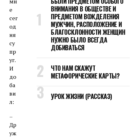
БЫЛИ ПРЕДМЕТОМ ОСОБОГО
мн
ВНИМАНИЯ В ОБЩЕСТВЕ И
е
ПРЕДМЕТОМ ВОЖДЕЛЕНИЯ
сег
МУЖЧИН, РАСПОЛОЖЕНИЕ И
од
БЛАГОСКЛОННОСТИ ЖЕНЩИН
ня
НУЖНО БЫЛО ВСЕГДА
су
ДОБИВАТЬСЯ
пр
уг.
ЧТО НАМ СКАЖУТ
И
МЕТАФОРИЧЕСКИЕ КАРТЫ?
до
ба
ви
УРОК ЖИЗНИ (РАССКАЗ)
л:
–
Др
уж