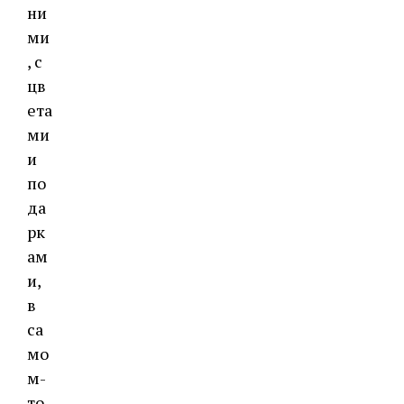
ни
ми
, с
цв
ета
ми
и
по
да
рк
ам
и,
в
са
мо
м-
то