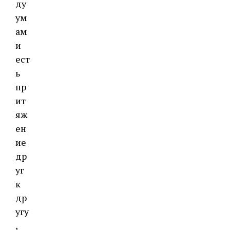
ду
ум
ам
и
ест
ь
пр
ит
яж
ен
ие
др
уг
к
др
угу
,