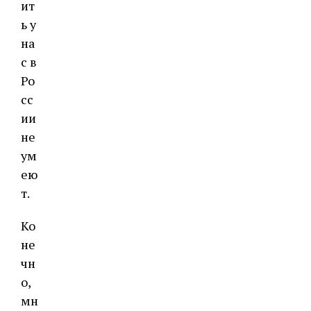
ит
ь у
на
с в
Ро
сс
ии
не
ум
ею
т.
Ко
не
чн
о,
мн