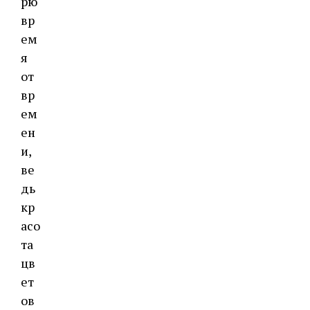
рю
вр
ем
я
от
вр
ем
ен
и,
ве
дь
кр
асо
та
цв
ет
ов