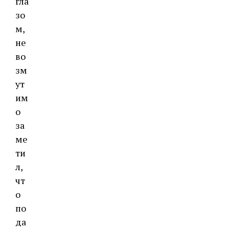
гла
зо
м,
не
во
зм
ут
им
о
за
ме
ти
л,
чт
о
по
да