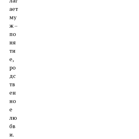
лаг
ает
му
ж –
по
ня
ти
е,
ро
дс
тв
ен
но
е
лю
бв
и.