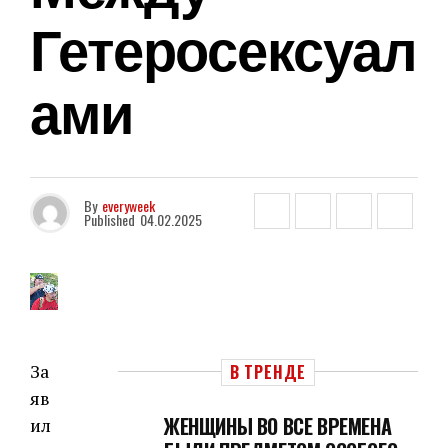
Гетеросексуал
Ами
By
everyweek
Published
04.02.2025
За
В ТРЕНДЕ
яв
ЖЕНЩИНЫ ВО ВСЕ ВРЕМЕНА
ил