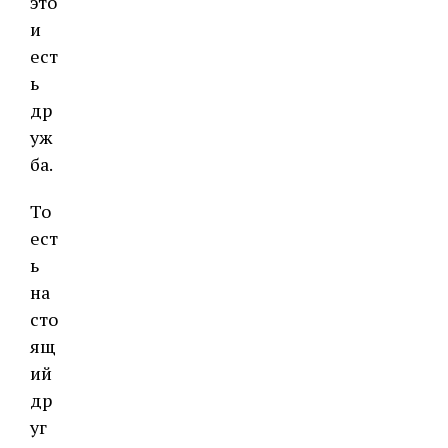
это
и
ест
ь
др
уж
ба.
То
ест
ь
на
сто
ящ
ий
др
уг