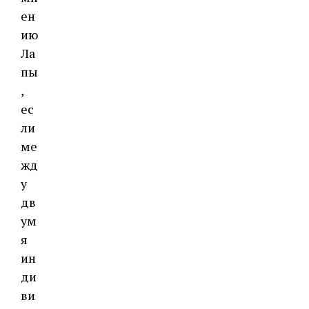
ен
ию
Ла
пы
,
ес
ли
ме
жд
у
дв
ум
я
ин
ди
ви