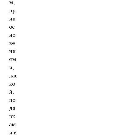
м,
пр
ик
ос
но
ве
ни
ям
и,
лас
ко
й,
по
да
рк
ам
и и