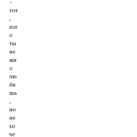
–
тот
,
ког
о
ты
не
жн
о
лю
би
шь
,
но
не
хо
че