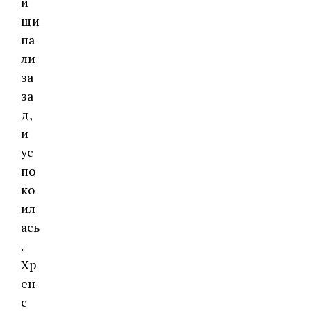
и
щи
па
ли
за
за
д,
и
ус
по
ко
ил
ась
.
Хр
ен
с