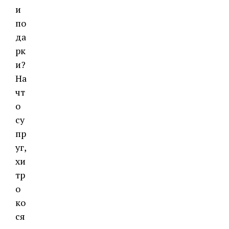
и
по
да
рк
и?
На
чт
о
су
пр
уг,
хи
тр
о
ко
ся