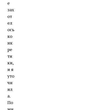
е
зах
от
ел
ось
ко
нк
ре
ти
ки,
и я
уто
чн
ил
а.
По
мн