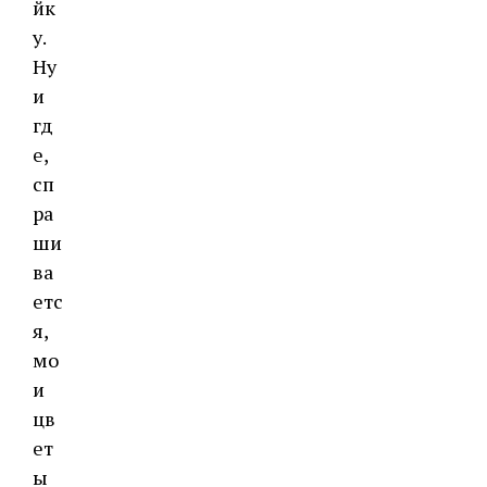
йк
у.
Ну
и
гд
е,
сп
ра
ши
ва
етс
я,
мо
и
цв
ет
ы