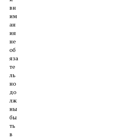
вн
им
ан
ия
не
об
яза
те
ль
но
до
лж
ны
бы
ть
в