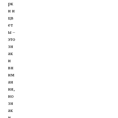
рк
и и
цв
ет
ы –
это
зн
ак
и
вн
им
ан
ия,
но
зн
ак
и