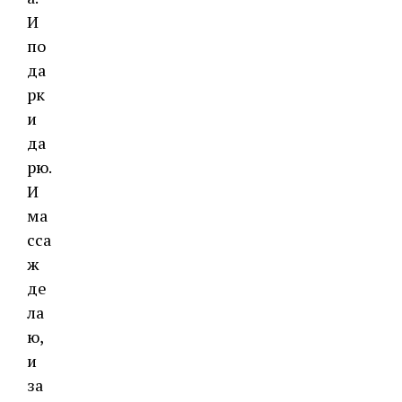
И
по
да
рк
и
да
рю.
И
ма
сса
ж
де
ла
ю,
и
за