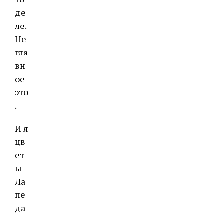
де
ле.
Не
гла
вн
ое
это
.
И я
цв
ет
ы
Ла
пе
да