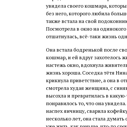
увидела своего кошмара, которы
без него, которого любила больше
также встала на свой подоконник
Посмотрела в окно на одинокого 
отшатнулась, всё-таки жизнь одн
Она встала бодренькой после сво
кошмар, и ей вдруг захотелось ж
настежь окно, вдохнула живитель
жизнь хороша. Соседка тётя Нина
крикнула приветствие, а она в от
смотрела худая женщина, с синяк
высохла и превратилась в какую-
понравилось то, что она увидела
наспех яичницу, сварила кофейку
несколько лет, она стала думать
уже жить, как раньше, что-то сро