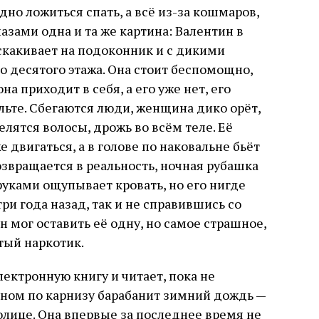
но ложиться спать, а всё из-за кошмаров,
азами одна и та же картина: Валентин в
скакивает на подоконник и с дикими
о десятого этажа. Она стоит беспомощно,
на приходит в себя, а его уже нет, его
льте. Сбегаются люди, женщина дико орёт,
елятся волосы, дрожь во всём теле. Её
двигаться, а в голове по наковальне бьёт
озвращается в реальность, ночная рубашка
руками ощупывает кровать, но его нигде
 три года назад, так и не справившись со
н мог оставить её одну, но самое страшное,
тый наркотик.
лектронную книгу и читает, пока не
окном по карнизу барабанит зимний дождь —
олице. Она впервые за последнее время не