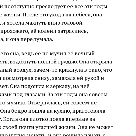
й неотступно преследует её все эти годы
 жизни. После его ухода на небеса, она
 и хотела махнуть вниз головой.
прохожего, её колени затряслись,
а, и она передумала.
его сна, ведь её не мучил её вечный
ить, вздохнуть полной грудью. Она открыла
ный воздух, зачем-то крикнула в окно, что
 посмотрела снизу, замахала ей рукой и
вет. Она подошла к зеркалу, на неё
ами под глазами. За эти годы она совсем
то мумию. Отвернулась, ей совсем не
. Она бодро пошла на кухню, приготовила
. Когда она плотно поела впервые за
 о своей почти угасшей жизни. Она не может
чно нужно менять, и она решила начать с