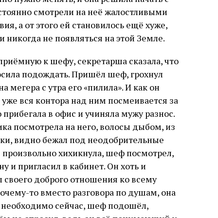
остоянно смотрели на неё жалостливыми
ия, а от этого ей становилось ещё хуже,
и никогда не появляться на этой Земле.
приёмную к шефу, секретарша сказала, что
росила подождать. Пришёл шеф, грохнул
а мегера с утра его «пилила». И как он
, уже вся контора над ним посмеивается за
о прибегала в офис и учиняла мужу разнос.
ика посмотрела на него, волосы дыбом, из
шки, видно бежал под неодобрительные
е произвольно хихикнула, шеф посмотрел,
у и пригласил в кабинет. Он хоть и
л своего доброго отношения ко всему
почему-то вместо разговора по душам, она
то необходимо сейчас, шеф подошёл,