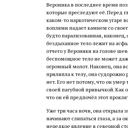
Вероника в последнее время позд
которые преследуют её. Перед гл
каком-то наркотическом угаре в
воплями падает камнем со своег
будто парализованная, наконец, о
бездыханное тело лежит на асфа
отчего у Вероники на голове шев
беспомощное тело не может даже 
огромный молот. Наконец, она в
прилипла к телу, она судорожно 
нет. Его нет потому, что он умер
своей пагубной привычкой. Как о
что он ей предпочёл этот прокля
Уже три часа ночи, она открыла э
начинают слипаться глаза, а за 
нередкое явление в северной ст