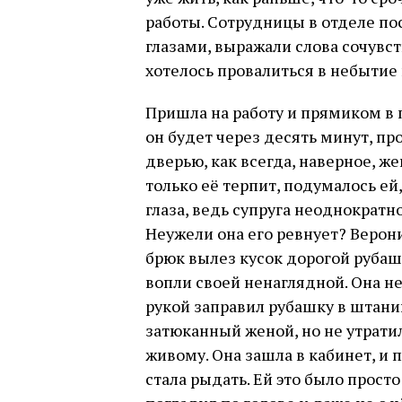
работы. Сотрудницы в отделе п
глазами, выражали слова сочувств
хотелось провалиться в небытие 
Пришла на работу и прямиком в 
он будет через десять минут, п
дверью, как всегда, наверное, жен
только её терпит, подумалось ей
глаза, ведь супруга неоднократн
Неужели она его ревнует? Верон
брюк вылез кусок дорогой руба
вопли своей ненаглядной. Она н
рукой заправил рубашку в штанин
затюканный женой, но не утрати
живому. Она зашла в кабинет, и 
стала рыдать. Ей это было прос