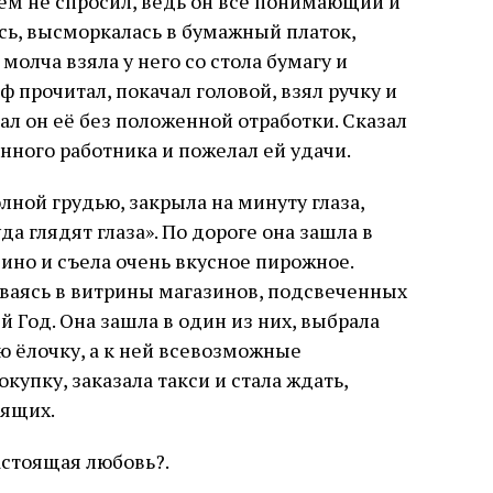
чём не спросил, ведь он всё понимающий и
сь, высморкалась в бумажный платок,
молча взяла у него со стола бумагу и
ф прочитал, покачал головой, взял ручку и
ал он её без положенной отработки. Сказал
енного работника и пожелал ей удачи.
лной грудью, закрыла на минуту глаза,
 глядят глаза». По дороге она зашла в
ино и съела очень вкусное пирожное.
ваясь в витрины магазинов, подсвеченных
 Год. Она зашла в один из них, выбрала
 ёлочку, а к ней всевозможные
купку, заказала такси и стала ждать,
дящих.
астоящая любовь?.