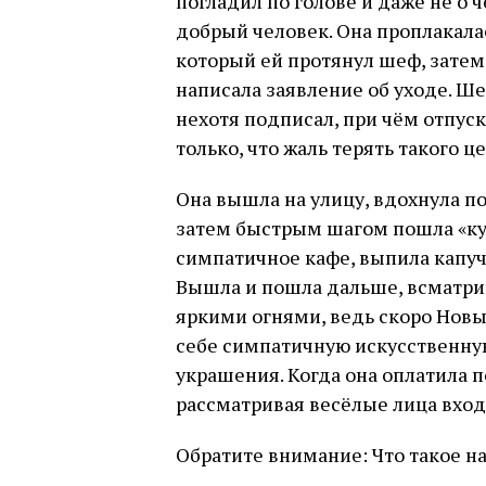
погладил по голове и даже не о 
добрый человек. Она проплакала
который ей протянул шеф, затем 
написала заявление об уходе. Ше
нехотя подписал, при чём отпуск
только, что жаль терять такого ц
Она вышла на улицу, вдохнула по
затем быстрым шагом пошла «куда
симпатичное кафе, выпила капуч
Вышла и пошла дальше, всматри
яркими огнями, ведь скоро Новый
себе симпатичную искусственную
украшения. Когда она оплатила по
рассматривая весёлые лица вхо
Обратите внимание: Что такое н