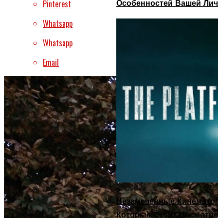
Особенностей Вашей Лич
Pinterest
Whatsapp
Whatsapp
Email
Незамеченные Кинематог
Которые Стоит Посмотре