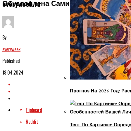
Обусловлена Самим Результатом
everyweek.ru
By
everyweek
Published
18.04.2024
Прогноз На 2026 Год: Ра
Flipboard
Reddit
Тест По Картинке: Опре