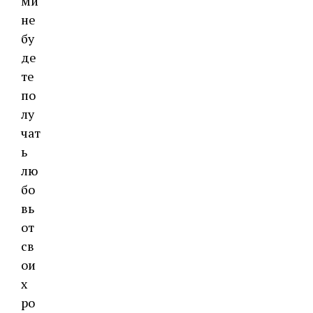
ми
не
бу
де
те
по
лу
чат
ь
лю
бо
вь
от
св
ои
х
ро