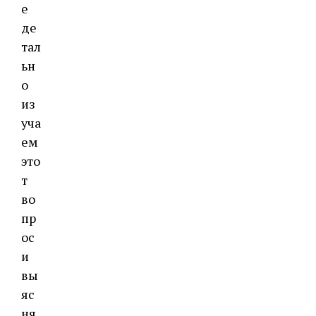
е
де
тал
ьн
о
из
уча
ем
это
т
во
пр
ос
и
вы
яс
ня