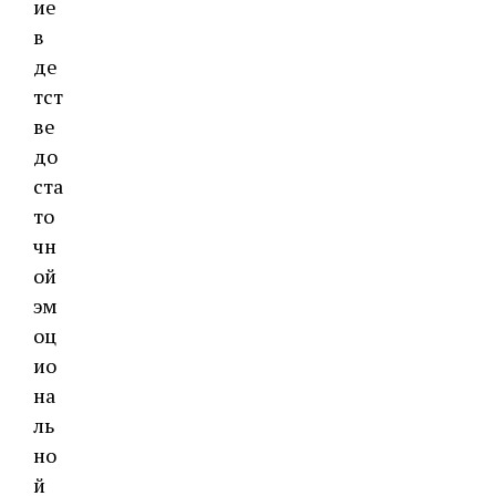
ие
в
де
тст
ве
до
ста
то
чн
ой
эм
оц
ио
на
ль
но
й