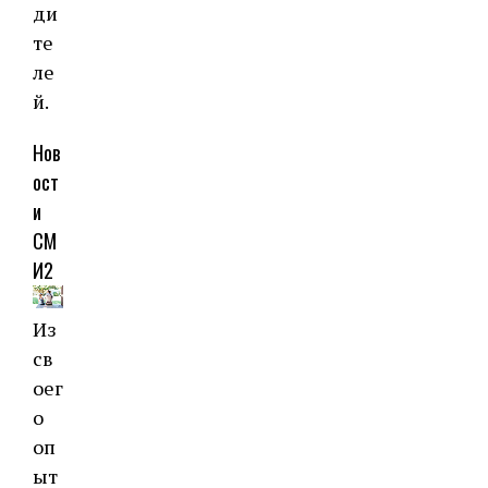
ди
те
ле
й.
Нов
ост
и
СМ
И2
Из
св
оег
о
оп
ыт