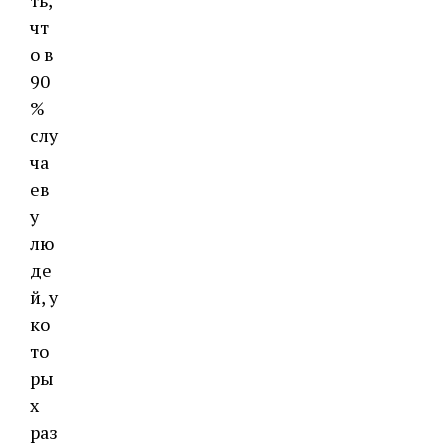
ть,
чт
о в
90
%
слу
ча
ев
у
лю
де
й, у
ко
то
ры
х
раз