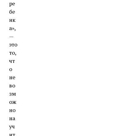
ре
бе
нк
а»,
—
это
то,
чт
о
не
во
зм
ож
но
на
уч
ит