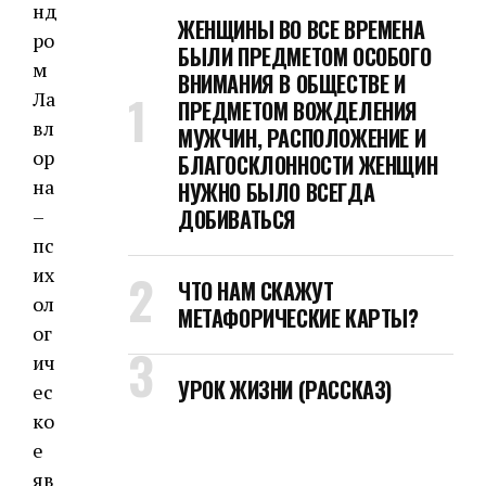
нд
ЖЕНЩИНЫ ВО ВСЕ ВРЕМЕНА
ро
БЫЛИ ПРЕДМЕТОМ ОСОБОГО
м
ВНИМАНИЯ В ОБЩЕСТВЕ И
Ла
ПРЕДМЕТОМ ВОЖДЕЛЕНИЯ
вл
МУЖЧИН, РАСПОЛОЖЕНИЕ И
ор
БЛАГОСКЛОННОСТИ ЖЕНЩИН
на
НУЖНО БЫЛО ВСЕГДА
–
ДОБИВАТЬСЯ
пс
их
ЧТО НАМ СКАЖУТ
ол
МЕТАФОРИЧЕСКИЕ КАРТЫ?
ог
ич
УРОК ЖИЗНИ (РАССКАЗ)
ес
ко
е
яв