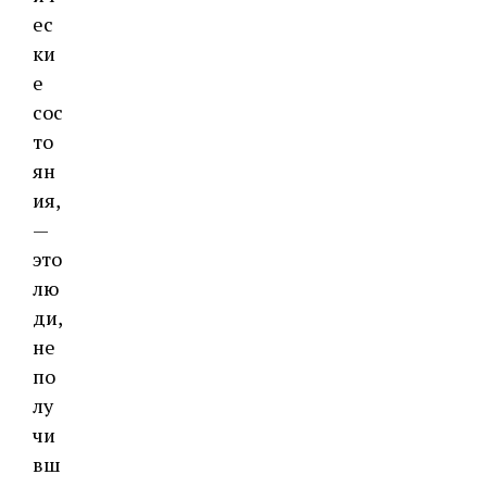
ес
ки
е
сос
то
ян
ия,
—
это
лю
ди,
не
по
лу
чи
вш