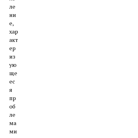
ле
ни
е,
хар
акт
ер
из
ую
ще
ес
я
пр
об
ле
ма
ми