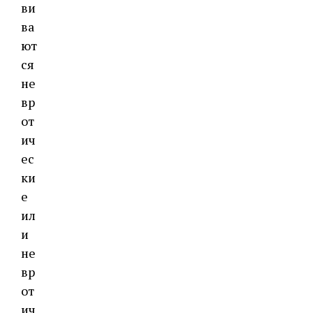
ви
ва
ют
ся
не
вр
от
ич
ес
ки
е
ил
и
не
вр
от
ич