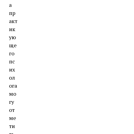
а
пр
акт
ик
ую
ще
го
пс
их
ол
ога
мо
гу
от
ме
ти