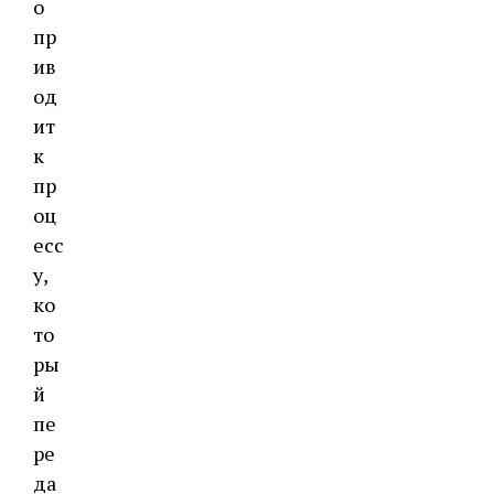
о
пр
ив
од
ит
к
пр
оц
есс
у,
ко
то
ры
й
пе
ре
да