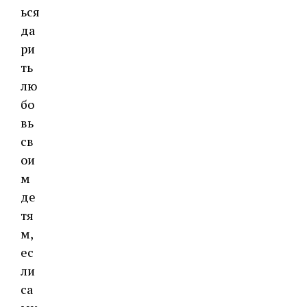
ься
да
ри
ть
лю
бо
вь
св
ои
м
де
тя
м,
ес
ли
са