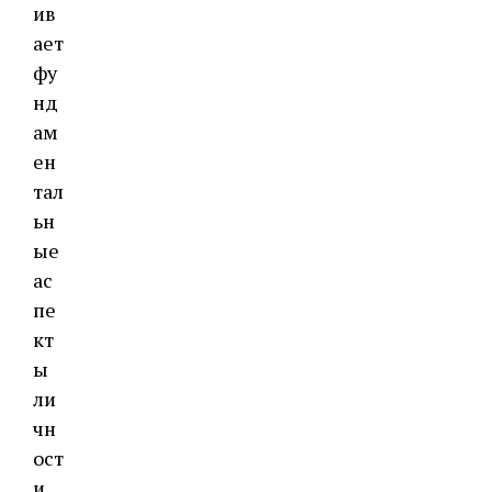
ив
ает
фу
нд
ам
ен
тал
ьн
ые
ас
пе
кт
ы
ли
чн
ост
и,