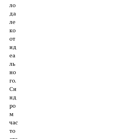
ло
да
ле
ко
от
ид
еа
ль
но
го.
Си
нд
ро
м
час
то