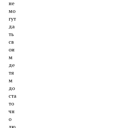
не
мо
гут
да
ть
св
ои
м
де
тя
м
до
ста
то
чн
о
лю