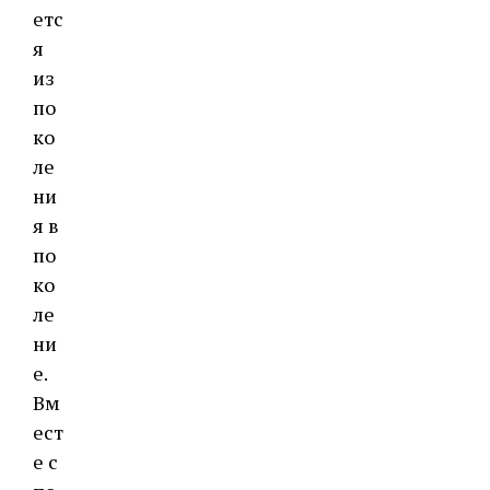
етс
я
из
по
ко
ле
ни
я в
по
ко
ле
ни
е.
Вм
ест
е с