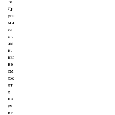
та.
Др
уги
ми
сл
ов
ам
и,
вы
не
см
ож
ет
е
на
уч
ит