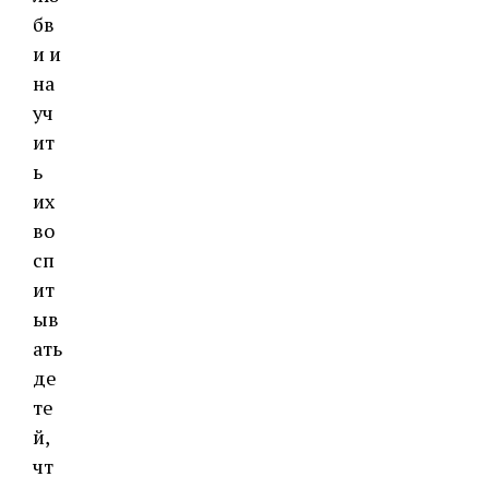
бв
и и
на
уч
ит
ь
их
во
сп
ит
ыв
ать
де
те
й,
чт