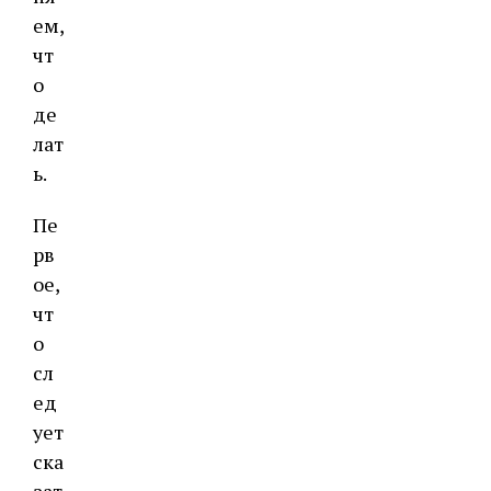
ем,
чт
о
де
лат
ь.
Пе
рв
ое,
чт
о
сл
ед
ует
ска