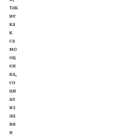
так
ие
ка
к
са
мо
оц
ен
ка,
со
ци
ал
из
ац
ия
и