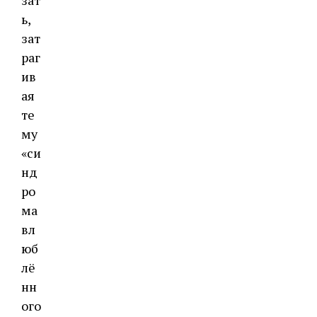
зат
ь,
зат
раг
ив
ая
те
му
«си
нд
ро
ма
вл
юб
лё
нн
ого