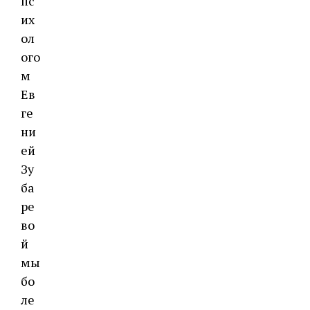
пс
их
ол
ого
м
Ев
ге
ни
ей
Зу
ба
ре
во
й
мы
бо
ле