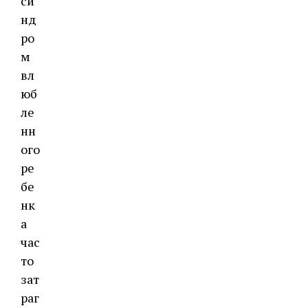
си
нд
ро
м
вл
юб
ле
нн
ого
ре
бе
нк
а
час
то
зат
раг