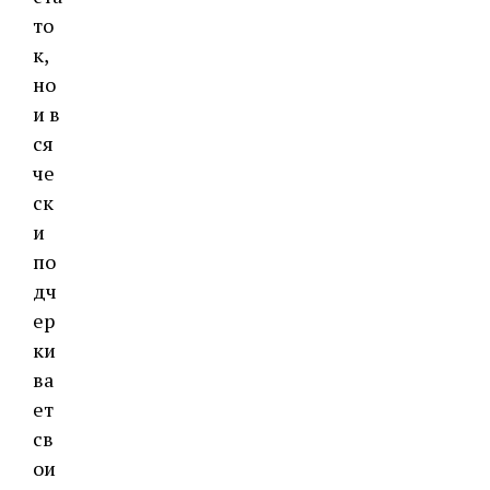
то
к,
но
и в
ся
че
ск
и
по
дч
ер
ки
ва
ет
св
ои