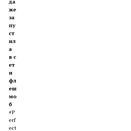
да
же
за
пу
ст
ил
а
в с
ет
и
фл
еш
мо
б
#P
erf
ect