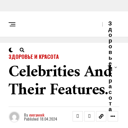
З
Д
О
Р
О
В
ЗДОРОВЬЕ И КРАСОТА
Ь
Celebrities And
Е
И
К
Their Features.
Р
А
С
О
Т
А
By
everyweek
Published
18.04.2024