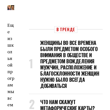
Ещ
В ТРЕНДЕ
е
из
ЖЕНЩИНЫ ВО ВСЕ ВРЕМЕНА
шк
БЫЛИ ПРЕДМЕТОМ ОСОБОГО
ол
ВНИМАНИЯ В ОБЩЕСТВЕ И
ьн
ПРЕДМЕТОМ ВОЖДЕЛЕНИЯ
ой
МУЖЧИН, РАСПОЛОЖЕНИЕ И
пр
БЛАГОСКЛОННОСТИ ЖЕНЩИН
огр
НУЖНО БЫЛО ВСЕГДА
ам
ДОБИВАТЬСЯ
мы
вс
ЧТО НАМ СКАЖУТ
ем
МЕТАФОРИЧЕСКИЕ КАРТЫ?