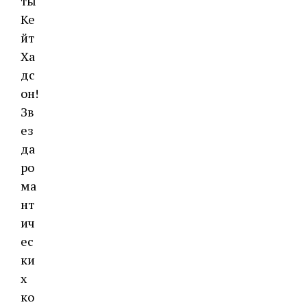
ты
Ке
йт
Ха
дс
он!
Зв
ез
да
ро
ма
нт
ич
ес
ки
х
ко