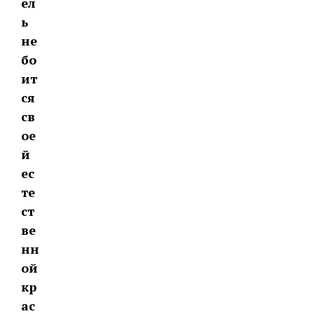
ел
ь
не
бо
ит
ся
св
ое
й
ес
те
ст
ве
нн
ой
кр
ас