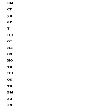
вы
ст
уп
ае
т
пр
от
ив
од
но
ти
пн
ос
ти
вы
хо
дя