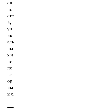
ен
но
сте
й,
ун
ик
аль
ны
х и
не
по
вт
ор
им
ых.