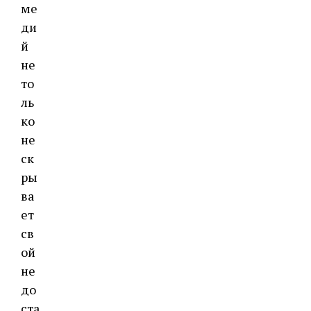
ме
ди
й
не
то
ль
ко
не
ск
ры
ва
ет
св
ой
не
до
ста