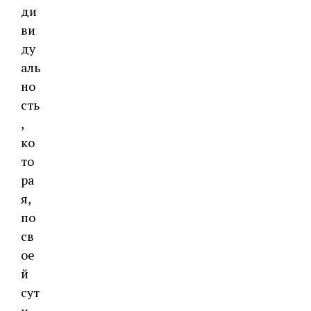
ди
ви
ду
аль
но
сть
,
ко
то
ра
я,
по
св
ое
й
сут
и,