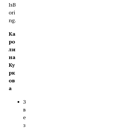
IsB
ori
ng.
Ка
ро
ли
на
Ку
рк
ов
а
З
в
е
з