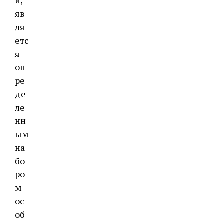
яв
ля
етс
я
оп
ре
де
ле
нн
ым
на
бо
ро
м
ос
об