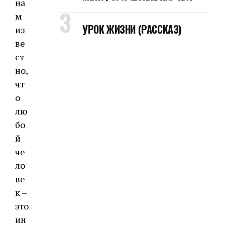
на
м
УРОК ЖИЗНИ (РАССКАЗ)
из
ве
ст
но,
чт
о
лю
бо
й
че
ло
ве
к –
это
ин