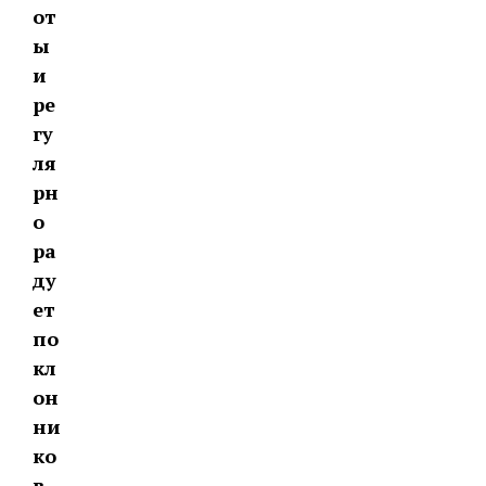
от
ы
и
ре
гу
ля
рн
о
ра
ду
ет
по
кл
он
ни
ко
в