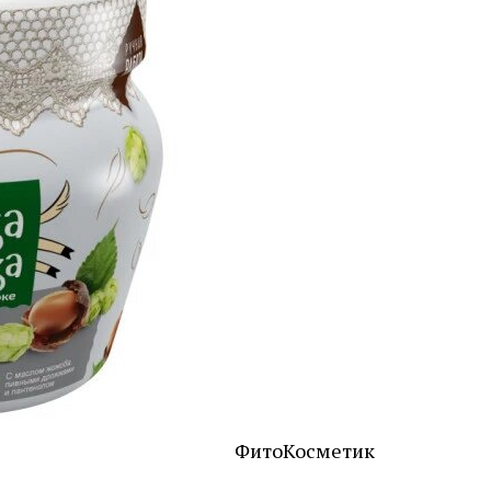
ФитоКосметик