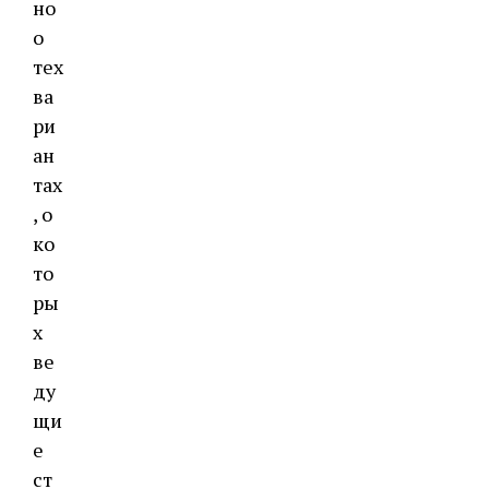
но
о
тех
ва
ри
ан
тах
, о
ко
то
ры
х
ве
ду
щи
е
ст