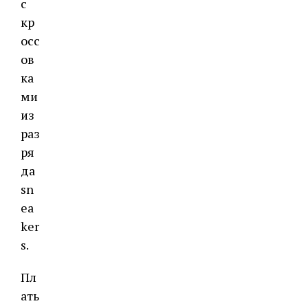
с
кр
осс
ов
ка
ми
из
раз
ря
да
sn
ea
ker
s.
Пл
ать