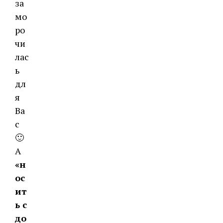
за
мо
ро
чи
лас
ь
дл
я
Ва
с
🙂
А
«н
ос
ит
ь с
до