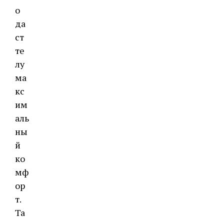
о
да
ст
те
лу
ма
кс
им
аль
ны
й
ко
мф
ор
т.
Та