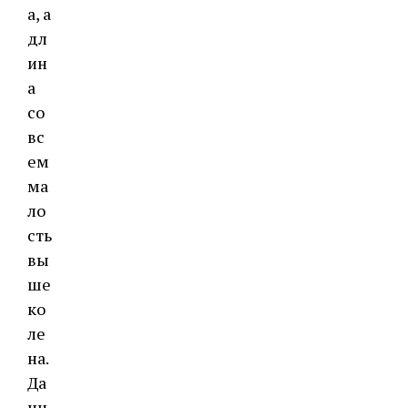
а, а
дл
ин
а
со
вс
ем
ма
ло
сть
вы
ше
ко
ле
на.
Да
нн