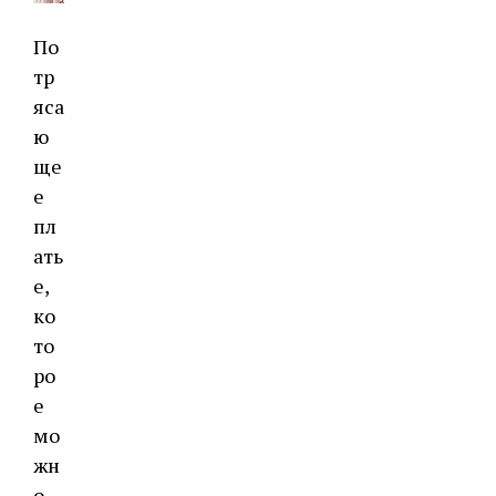
По
тр
яса
ю
ще
е
пл
ать
е,
ко
то
ро
е
мо
жн
о