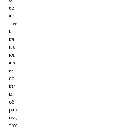
со
че
тат
ь
ка
к с
кл
асс
ич
ес
ки
м
об
раз
ом,
так