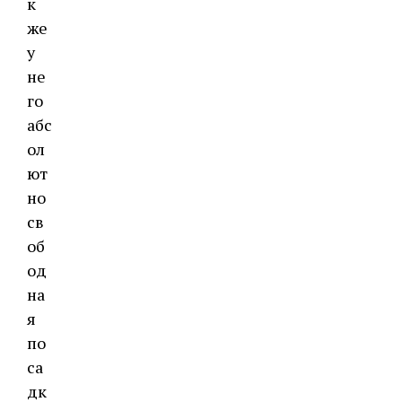
к
же
у
не
го
абс
ол
ют
но
св
об
од
на
я
по
са
дк