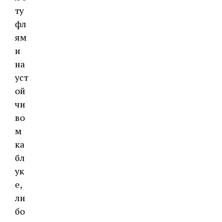
ту
фл
ям
и
на
уст
ой
чи
во
м
ка
бл
ук
е,
ли
бо