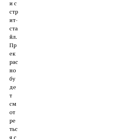
и с
стр
ит-
ста
йл.
Пр
ек
рас
но
бу
де
т
см
от
ре
тьс
я с