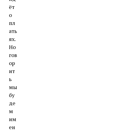
ёт
о
пл
ать
ях.
Но
гов
ор
ит
ь
мы
бу
де
м
им
ен