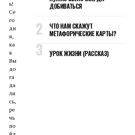
ь!
ДОБИВАТЬСЯ
Се
го
ЧТО НАМ СКАЖУТ
дн
МЕТАФОРИЧЕСКИЕ КАРТЫ?
я,
ка
к
УРОК ЖИЗНИ (РАССКАЗ)
Вы
до
га
да
ли
сь,
ре
чь
по
йд