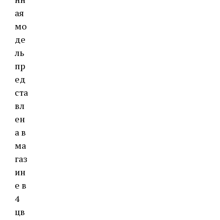
ая
мо
де
ль
пр
ед
ста
вл
ен
а в
ма
газ
ин
е в
4
цв