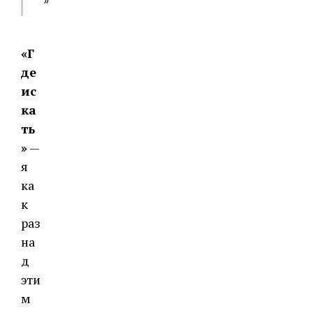
«Г
де
ис
ка
ть
»
—
я
ка
к
раз
на
д
эти
м