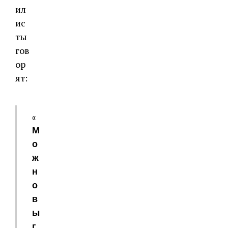
ил
ис
ты
гов
ор
ят:
«
М
о
ж
н
о
в
ы
г