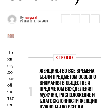
By
everyweek
Published
17.04.2024
Пр
В ТРЕНДЕ
ив
ет,
ЖЕНЩИНЫ ВО ВСЕ ВРЕМЕНА
до
БЫЛИ ПРЕДМЕТОМ ОСОБОГО
рог
ВНИМАНИЯ В ОБЩЕСТВЕ И
ой
ПРЕДМЕТОМ ВОЖДЕЛЕНИЯ
чи
МУЖЧИН, РАСПОЛОЖЕНИЕ И
тат
БЛАГОСКЛОННОСТИ ЖЕНЩИН
ел
НУЖНО БЫЛО ВСЕГДА