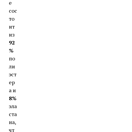
е
сос
то
ит
из
92
%
по
ли
эст
ер
а и
8%
эла
ста
на,
чт