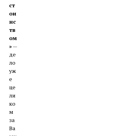
ст
ои
нс
тв
ом
»
—
де
ло
уж
е
це
ли
ко
м
за
Ва