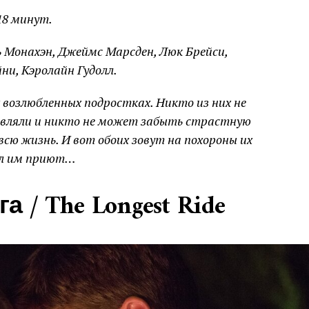
18 минут.
 Монахэн, Джеймс Марсден, Люк Брейси,
ни, Кэролайн Гудолл.
 возлюбленных подростках. Никто из них не
авляли и никто не может забыть страстную
всю жизнь. И вот обоих зовут на похороны их
ал им приют…
а / The Longest Ride